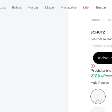
otas
Bolsas
Marcas
ZZ pay
Magazzine
Sale
Home
Sa
SCHUTZ
SANDÁLIA RA
Produto indis
Avise
Produto ind
Rece
Mais
7
cores