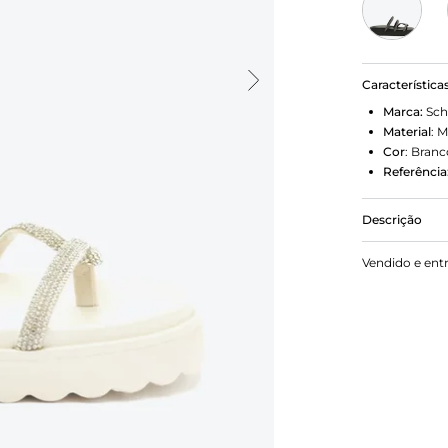
Característica
Marca:
Sch
Material
:
M
Cor
:
Branc
Referência
Descrição
Estilosa, es
Vendido e ent
um tom de b
adiciona um