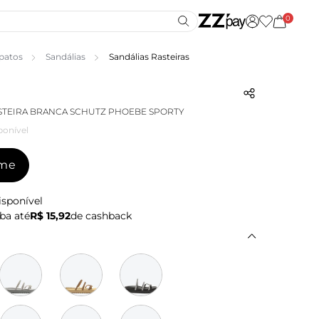
0
patos
Sandálias
Sandálias Rasteiras
STEIRA BRANCA SCHUTZ PHOEBE SPORTY
ponível
-me
isponível
ba até
R$ 15,92
de cashback