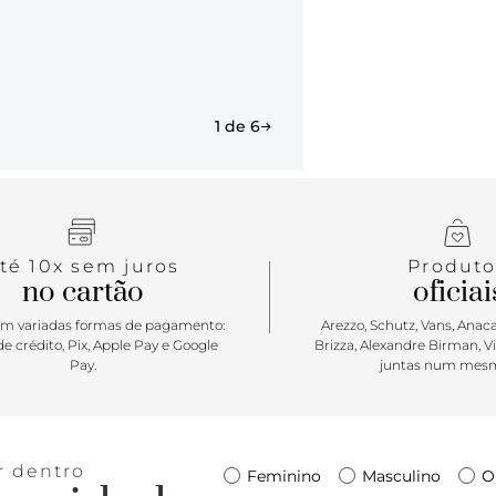
1 de 6
té 10x sem juros
Produto
no cartão
oficiai
m variadas formas de pagamento:
Arezzo, Schutz, Vans, Anacap
e crédito, Pix, Apple Pay e Google
Brizza, Alexandre Birman, V
Pay.
juntas num mesm
r dentro
Feminino
Masculino
O