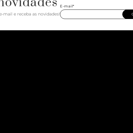
novidades
E-mail*
e-mail e receba as novidades!