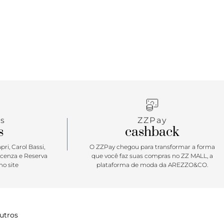
s
ZZPay
s
cashback
ri, Carol Bassi,
O ZZPay chegou para transformar a forma
icenza e Reserva
que você faz suas compras no ZZ MALL, a
o site
plataforma de moda da AREZZO&CO.
utros