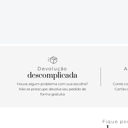
Devolução
A
descomplicada
Houve algum problema com sua escolha?
Conte co
Não se preocupe: devolva seu pedido de
Cartão d
forma gratuita
Fique po