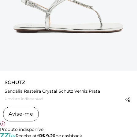
SCHUTZ
Sandália Rasteira Crystal Schutz Verniz Prata
Produto indisponível
Avise-me
Produto indisponível
Receba até
R$ 9,20
de cashback