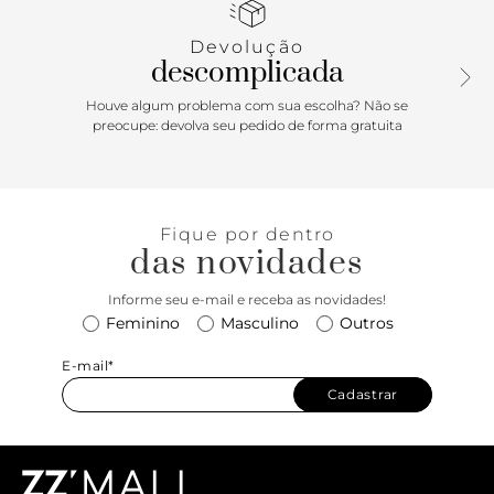
extra de personalidade. O acabamento metalizado deixa
essa sandália prata ainda mais irresistível. Aposte!
Devolução
descomplicada
Houve algum problema com sua escolha? Não se
preocupe: devolva seu pedido de forma gratuita
Fique por dentro
das novidades
Informe seu e-mail e receba as novidades!
Feminino
Masculino
Outros
E-mail*
Cadastrar