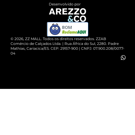
Entrega
ZZ Influ
Desenvolvido por
Devolução do Produto
ZZ MALL é confiável
Compre pelo WhatsApp
ZZPay
BOM
Cartão Presente
©
2026
, ZZ MALL. Todos os direitos reservados.
ZZAB
Comércio de Calçados Ltda. | Rua África do Sul, 2280. Padre
Mathias, Cariacica/ES. CEP: 29157-900 | CNPJ: 07.900.208/0077-
Vendas Corporativas
04