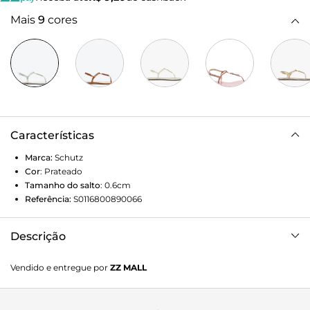
Mais
9
cores
Características
Marca:
Schutz
Cor
:
Prateado
Tamanho do salto
:
0.6cm
Referência:
S0116800890066
Descrição
A sandália rasteira com tiras finas é aquele item curinga
Vendido e entregue por
ZZ MALL
que nunca perde o fôlego! A delicadeza do modelo
imprime elegância mesmo às produções mais básicas,
enquanto a aplicação do logo Schutz garante uma dose