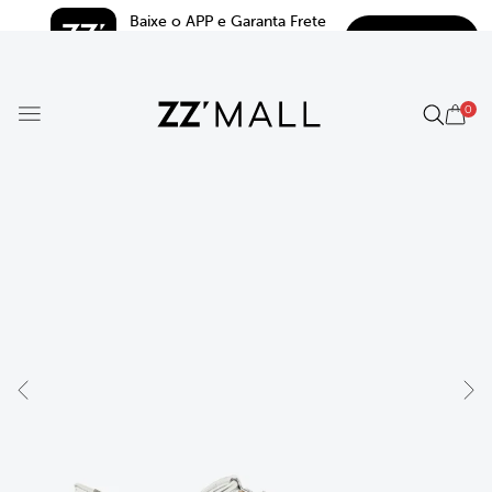
Baixe o APP e Garanta Frete 
BAIXAR
Grátis*
5.0
0