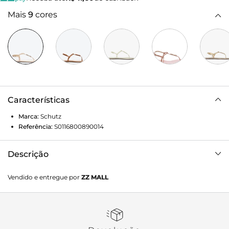
Mais
9
cores
Características
Marca:
Schutz
Referência:
S0116800890014
Descrição
Essencial de todos os verões, a rasteira com tiras finas é
Vendido e entregue por
ZZ MALL
aquele item curinga que nunca perde o fôlego! A
delicadeza do modelo imprime elegância mesmo às
produções mais básicas, enquanto a tag adiciona um toque
fashionista de carona na logomania que vem tomando
conta do street style. Must have!