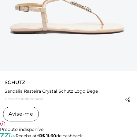
SCHUTZ
Sandália Rasteira Crystal Schutz Logo Bege
Produto indisponível
Avise-me
Produto indisponível
Receba até
R$ 11,60
de cashback