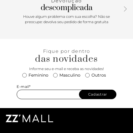
Devolução
descomplicada
Houve algum problema com sua escolha? Não se
preocupe: devolva seu pedido de forma gratuita
Fique por dentro
das novidades
Informe seu e-mail e receba as novidades!
Feminino
Masculino
Outros
E-mail*
Cadastrar