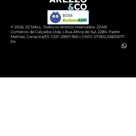
Devolução do Produto
ZZ MALL é confiável
Compre pelo WhatsApp
ZZPay
BOM
Cartão Presente
©
2026
, ZZ MALL. Todos os direitos reservados.
ZZAB
Comércio de Calçados Ltda. | Rua África do Sul, 2280. Padre
Mathias, Cariacica/ES. CEP: 29157-900 | CNPJ: 07.900.208/0077-
Vendas Corporativas
04