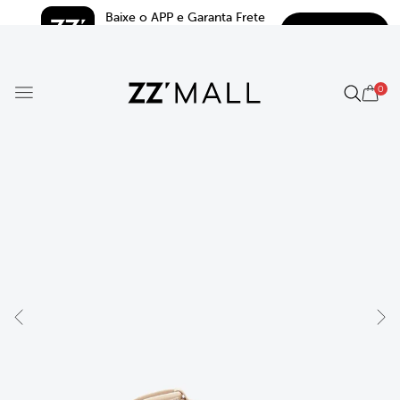
Baixe o APP e Garanta Frete 
BAIXAR
Grátis*
5.0
0