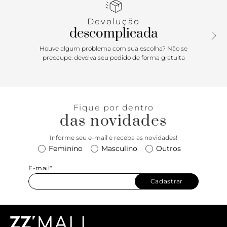
Devolução
descomplicada
Houve algum problema com sua escolha? Não se
preocupe: devolva seu pedido de forma gratuita
Fique por dentro
das novidades
Informe seu e-mail e receba as novidades!
Feminino
Masculino
Outros
E-mail*
Cadastrar