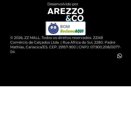
Entrega
ZZ Influ
Desenvolvido por
Devolução do Produto
ZZ MALL é confiável
Compre pelo WhatsApp
ZZPay
BOM
Cartão Presente
©
2026
, ZZ MALL. Todos os direitos reservados.
ZZAB
Comércio de Calçados Ltda. | Rua África do Sul, 2280. Padre
Mathias, Cariacica/ES. CEP: 29157-900 | CNPJ: 07.900.208/0077-
Vendas Corporativas
04