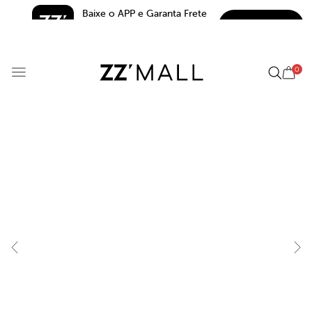
Baixe o APP e Garanta Frete 
BAIXAR
Grátis*
5.0
0