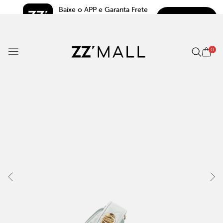
Baixe o APP e Garanta Frete 
BAIXAR
Grátis*
5.0
0