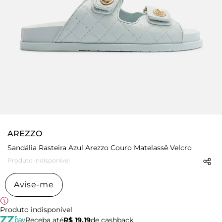
AREZZO
Sandália Rasteira Azul Arezzo Couro Matelassê Velcro
Produto indisponível
Avise-me
Produto indisponível
Receba até
R$ 19,19
de cashback