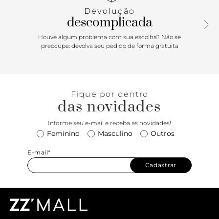
velcro e aplicação de peças metálicas geométricas. Deixa
Devolução
dedos, parte superior do pé e calcanhar à mostra.
descomplicada
Houve algum problema com sua escolha? Não se
preocupe: devolva seu pedido de forma gratuita
Fique por dentro
das novidades
Informe seu e-mail e receba as novidades!
Feminino
Masculino
Outros
E-mail*
Cadastrar