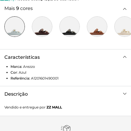
Mais
9
cores
Características
Marca:
Arezzo
Cor
:
Azul
Referência:
A1201601490001
Descrição
Sandália azul de couro. O sapato tem salto rasteiro,
Vendido e entregue por
ZZ MALL
palmilha lisa com formato anatômico e inscrição do nome
da marca. Possui base emborrachada e formato
arredondado na ponta. Traz cabedal com costuras em
matelassê e fechado nas laterais, além de tiras largas com