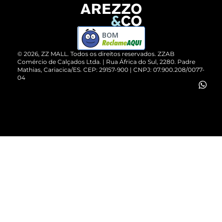
Devolução do Produto
ZZ MALL é confiável
Compre pelo WhatsApp
ZZPay
BOM
Cartão Presente
©
2026
, ZZ MALL. Todos os direitos reservados.
ZZAB
Comércio de Calçados Ltda. | Rua África do Sul, 2280. Padre
Mathias, Cariacica/ES. CEP: 29157-900 | CNPJ: 07.900.208/0077-
Vendas Corporativas
04