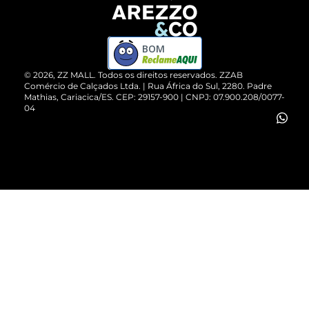
Devolução do Produto
ZZ MALL é confiável
Compre pelo WhatsApp
ZZPay
BOM
Cartão Presente
©
2026
, ZZ MALL. Todos os direitos reservados.
ZZAB
Comércio de Calçados Ltda. | Rua África do Sul, 2280. Padre
Mathias, Cariacica/ES. CEP: 29157-900 | CNPJ: 07.900.208/0077-
Vendas Corporativas
04