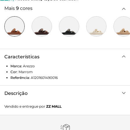
Mais
9
cores
Características
Marca:
Arezzo
Cor
:
Marrom
Referência:
A1201601490016
Descrição
Sandália papete marrom de couro. O sapato tem salto
Vendido e entregue por
ZZ MALL
rasteiro, palmilha lisa com formato anatômico e inscrição
do nome da marca. Possui base emborrachada e formato
arredondado na ponta. Traz cabedal com costuras em
matelassê e fechado nas laterais, além de tiras largas com