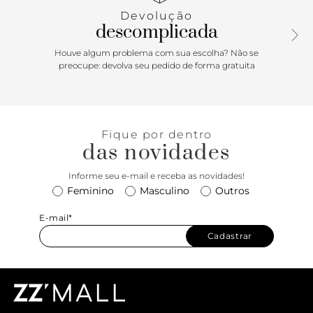
velcro e aplicação de peças metálicas geométricas. Deixa
Devolução
dedos, parte superior do pé e calcanhar à mostra.
descomplicada
Houve algum problema com sua escolha? Não se
preocupe: devolva seu pedido de forma gratuita
Fique por dentro
das novidades
Informe seu e-mail e receba as novidades!
Feminino
Masculino
Outros
E-mail*
Cadastrar