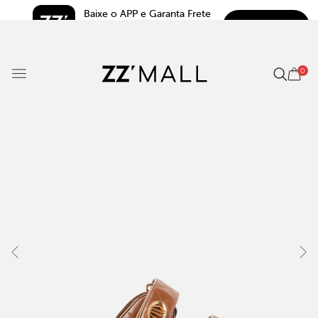
Baixe o APP e Garanta Frete 
BAIXAR
Grátis*
5.0
0