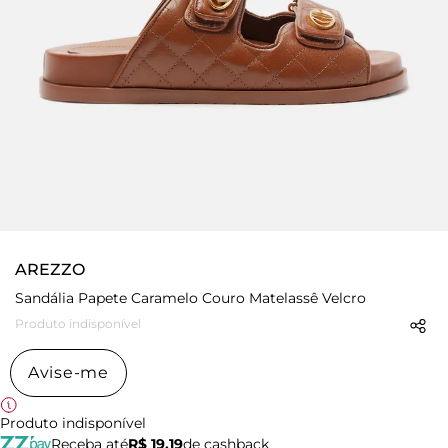
AREZZO
Sandália Papete Caramelo Couro Matelassê Velcro
Produto indisponível
Avise-me
Produto indisponível
Receba até
R$ 19,19
de cashback