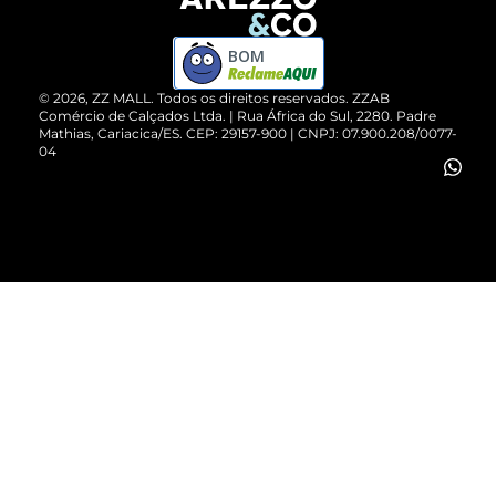
Devolução do Produto
ZZ MALL é confiável
Compre pelo WhatsApp
ZZPay
BOM
Cartão Presente
©
2026
, ZZ MALL. Todos os direitos reservados.
ZZAB
Comércio de Calçados Ltda. | Rua África do Sul, 2280. Padre
Mathias, Cariacica/ES. CEP: 29157-900 | CNPJ: 07.900.208/0077-
Vendas Corporativas
04