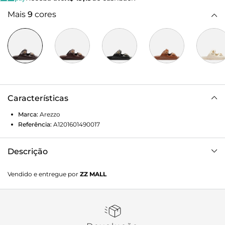
Mais
9
cores
Características
Marca:
Arezzo
Referência:
A1201601490017
Descrição
Sandália papete marrom de couro. O sapato tem salto
Vendido e entregue por
ZZ MALL
rasteiro, palmilha lisa com formato anatômico e inscrição
do nome da marca. Possui base emborrachada e formato
arredondado na ponta. Traz cabedal com costuras em
matelassê e fechado nas laterais, além de tiras largas com
velcro e aplicação de peças metálicas geométricas. Deixa