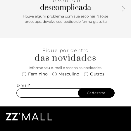
Devolução
dedos, parte superior do pé e calcanhar à mostra.
descomplicada
Houve algum problema com sua escolha? Não se
preocupe: devolva seu pedido de forma gratuita
Fique por dentro
das novidades
Informe seu e-mail e receba as novidades!
Feminino
Masculino
Outros
E-mail*
Cadastrar