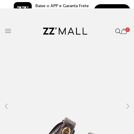
Baixe o APP e Garanta Frete 
BAIXAR
Grátis*
5.0
0