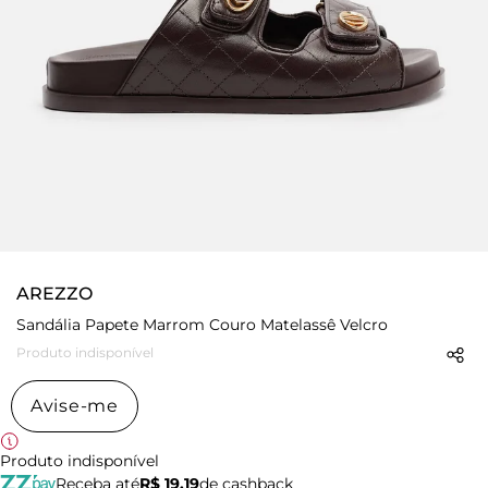
AREZZO
Sandália Papete Marrom Couro Matelassê Velcro
Produto indisponível
Avise-me
Produto indisponível
Receba até
R$ 19,19
de cashback