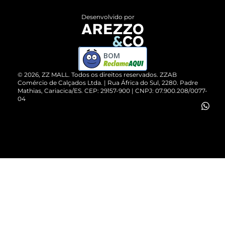
Entrega
ZZ Influ
Desenvolvido por
Devolução do Produto
ZZ MALL é confiável
Compre pelo WhatsApp
ZZPay
BOM
Cartão Presente
©
2026
, ZZ MALL. Todos os direitos reservados.
ZZAB
Comércio de Calçados Ltda. | Rua África do Sul, 2280. Padre
Mathias, Cariacica/ES. CEP: 29157-900 | CNPJ: 07.900.208/0077-
Vendas Corporativas
04