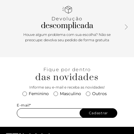
no calcanhar, contorna o tornozelo e fecha em fivela
metálica lateral. Com palmilha da cor do modelo e
inscrição do nome da marca. A sandália exibe todo o pé.
Devolução
descomplicada
Porque Apostar
Houve algum problema com sua escolha? Não se
A sandália plataforma surge renovada com salto revestido
preocupe: devolva seu pedido de forma gratuita
em linho. O modelo vai do office ao barzinho e combina
com as mais diversas peças, do jeans ao vestido. Perfeita
para criar combinações charmosas nos dias quentes da
estação!
Fique por dentro
das novidades
Informe seu e-mail e receba as novidades!
Feminino
Masculino
Outros
E-mail*
Cadastrar