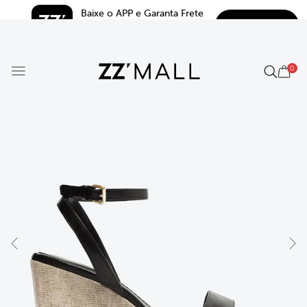
Baixe o APP e Garanta Frete 
BAIXAR
Grátis*
5.0
0