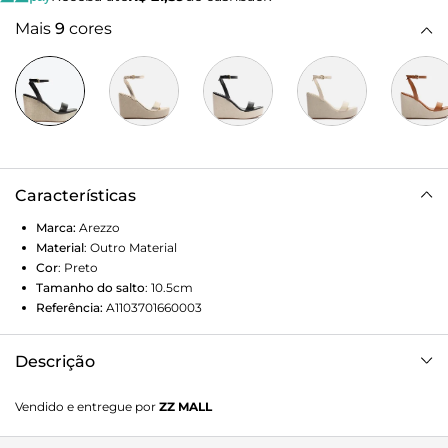
Mais
9
cores
Características
Marca:
Arezzo
Material
:
Outro Material
Cor
:
Preto
Tamanho do salto
:
10.5cm
Referência:
A1103701660003
Descrição
Sandália preta. O modelo tem salto alto plataforma,
Vendido e entregue por
ZZ MALL
revestido em linho, e bico redondo. Traz tira média sobre os
dedos. Aberta, possui tira fina que sai das laterais, se cruza