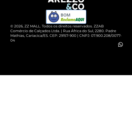
Devolução do Produto
ZZ MALL é confiável
Compre pelo WhatsApp
ZZPay
BOM
Cartão Presente
©
2026
, ZZ MALL. Todos os direitos reservados.
ZZAB
Comércio de Calçados Ltda. | Rua África do Sul, 2280. Padre
Mathias, Cariacica/ES. CEP: 29157-900 | CNPJ: 07.900.208/0077-
Vendas Corporativas
04