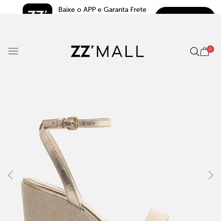
Baixe o APP e Garanta Frete 
BAIXAR
Grátis*
5.0
0