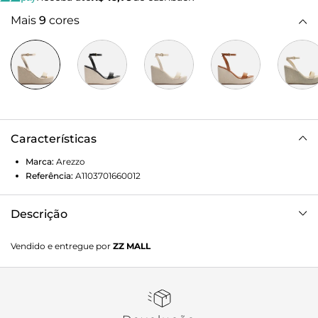
Mais
9
cores
Características
Marca:
Arezzo
Referência:
A1103701660012
Descrição
Sandália metalizada. O modelo tem salto alto plataforma,
Vendido e entregue por
ZZ MALL
revestido em linho, e bico redondo. Traz tira média sobre os
dedos. Aberta, possui tira fina que sai das laterais, se cruza
no calcanhar, contorna o tornozelo e fecha em fivela
metálica lateral. Com palmilha da cor do modelo e
inscrição do nome da marca. A sandália exibe todo o pé.