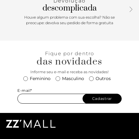
Devolução
descomplicada
Houve algum problema com sua escolha? Não se
preocupe: devolva seu pedido de forma gratuita
Fique por dentro
das novidades
Informe seu e-mail e receba as novidades!
Feminino
Masculino
Outros
E-mail*
Cadastrar