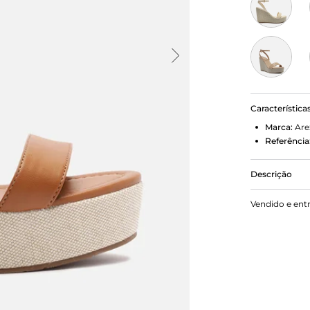
Característica
Marca:
Are
Referência
Descrição
Sandália ma
Vendido e ent
revestido em
dedos. Aberta
calcanhar, c
lateral. Co
marca. A san