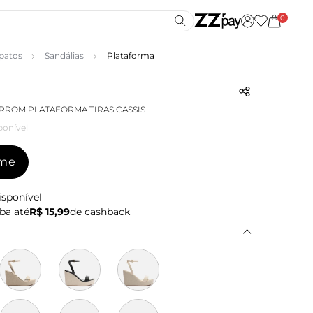
0
patos
Sandálias
Plataforma
RROM PLATAFORMA TIRAS CASSIS
ponível
-me
isponível
ba até
R$ 15,99
de cashback