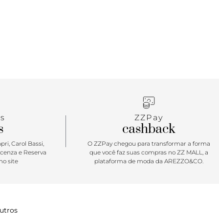
s
ZZPay
s
cashback
ri, Carol Bassi,
O ZZPay chegou para transformar a forma
icenza e Reserva
que você faz suas compras no ZZ MALL, a
o site
plataforma de moda da AREZZO&CO.
utros