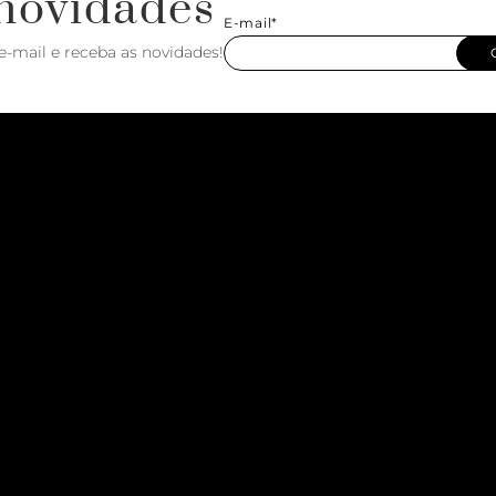
novidades
E-mail*
e-mail e receba as novidades!