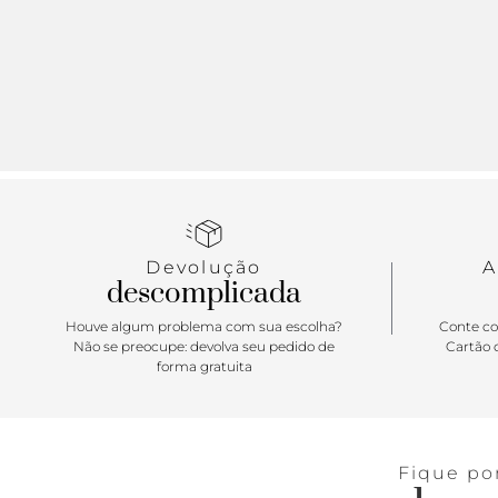
Devolução
A
descomplicada
Houve algum problema com sua escolha?
Conte co
Não se preocupe: devolva seu pedido de
Cartão d
forma gratuita
Fique po