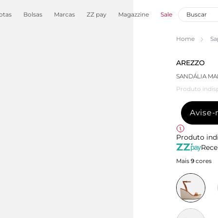
otas
Bolsas
Marcas
ZZ pay
Magazzine
Sale
Home
Sa
AREZZO
SANDÁLIA MA
Produto indis
Avise
Produto ind
Rece
Mais
9
cores