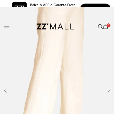
Baixe o APP e Garanta Frete 
BAIXAR
Grátis*
5.0
0