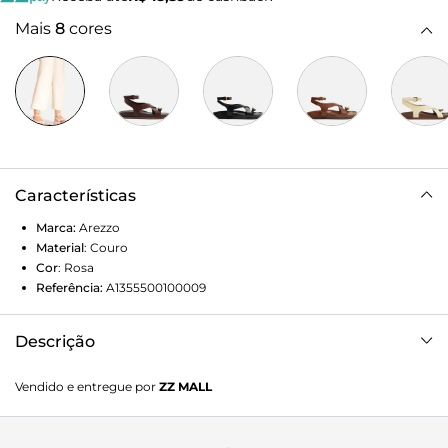
Mais
8
cores
Características
Marca:
Arezzo
Material
:
Couro
Cor
:
Rosa
Referência:
A1355500100009
Descrição
Sandália feminina rosa de couro. O sapato tem salto
Vendido e entregue por
ZZ MALL
rasteiro, palmilha com formato anatômico e gravação do
nome da marca. Possui solado flatform, base
emborrachada e formato arredondado na ponta. Traz tira