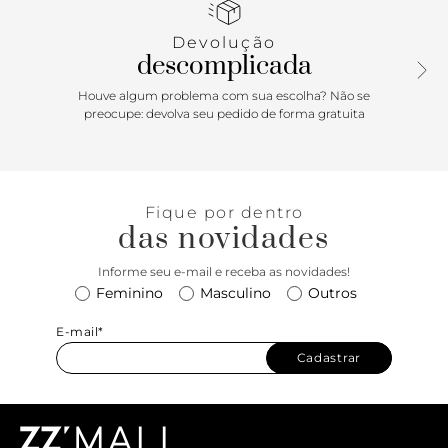
fina que divide os dedos, estilo dedeira, com aplicação de
metal dourado, espesso, vazado e orgânico. Possui tiras
Devolução
grossas cruzadas na parte superior do pé, que seguem e
descomplicada
cruzam novamente no calcanhar e contornam o tornozelo,
fechando em fivela metálica lateral.
Houve algum problema com sua escolha? Não se
preocupe: devolva seu pedido de forma gratuita
Fique por dentro
das novidades
Informe seu e-mail e receba as novidades!
Feminino
Masculino
Outros
E-mail*
Cadastrar