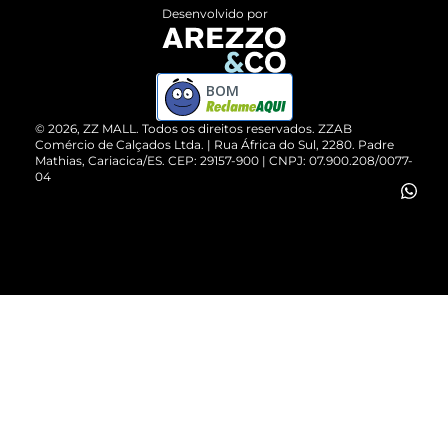
Entrega
ZZ Influ
Desenvolvido por
Devolução do Produto
ZZ MALL é confiável
Compre pelo WhatsApp
ZZPay
BOM
Cartão Presente
©
2026
, ZZ MALL. Todos os direitos reservados.
ZZAB
Comércio de Calçados Ltda. | Rua África do Sul, 2280. Padre
Mathias, Cariacica/ES. CEP: 29157-900 | CNPJ: 07.900.208/0077-
Vendas Corporativas
04