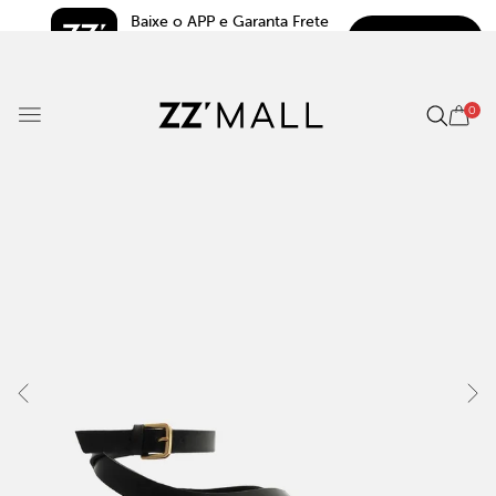
Baixe o APP e Garanta Frete 
BAIXAR
Grátis*
5.0
0