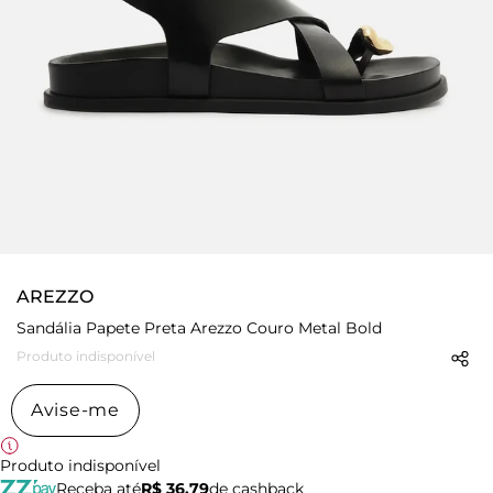
AREZZO
Sandália Papete Preta Arezzo Couro Metal Bold
Produto indisponível
Avise-me
Produto indisponível
Receba até
R$ 36,79
de cashback