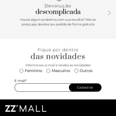
metal dourado, espesso, vazado e orgânico. Possui tiras
Devolução
grossas cruzadas na parte superior do pé, que seguem e
descomplicada
cruzam novamente no calcanhar e contornam o tornozelo,
fechando em fivela metálica lateral.
Houve algum problema com sua escolha? Não se
preocupe: devolva seu pedido de forma gratuita
Fique por dentro
das novidades
Informe seu e-mail e receba as novidades!
Feminino
Masculino
Outros
E-mail*
Cadastrar