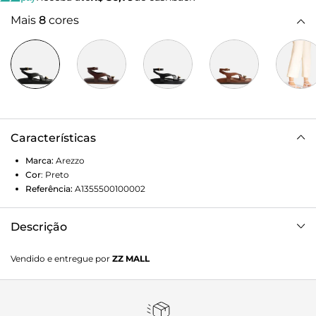
Mais
8
cores
Características
Marca:
Arezzo
Cor
:
Preto
Referência:
A1355500100002
Descrição
Sandália feminina preta de couro. O sapato tem salto
Vendido e entregue por
ZZ MALL
rasteiro, palmilha com formato anatômico e gravação do
nome da marca. Possui solado flatform, base
emborrachada e formato arredondado na ponta. Traz tira
fina que divide os dedos, estilo dedeira, com aplicação de