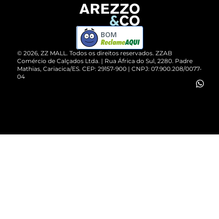
Devolução do Produto
ZZ MALL é confiável
Compre pelo WhatsApp
ZZPay
BOM
Cartão Presente
©
2026
, ZZ MALL. Todos os direitos reservados.
ZZAB
Comércio de Calçados Ltda. | Rua África do Sul, 2280. Padre
Mathias, Cariacica/ES. CEP: 29157-900 | CNPJ: 07.900.208/0077-
Vendas Corporativas
04