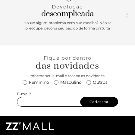
metal dourado, espesso, vazado e orgânico. Possui tiras
Devolução
grossas cruzadas na parte superior do pé, que seguem e
descomplicada
cruzam novamente no calcanhar e contornam o tornozelo,
fechando em fivela metálica lateral.
Houve algum problema com sua escolha? Não se
preocupe: devolva seu pedido de forma gratuita
Fique por dentro
das novidades
Informe seu e-mail e receba as novidades!
Feminino
Masculino
Outros
E-mail*
Cadastrar