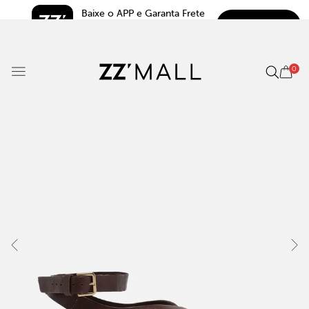
Baixe o APP e Garanta Frete 
BAIXAR
Grátis*
5.0
0