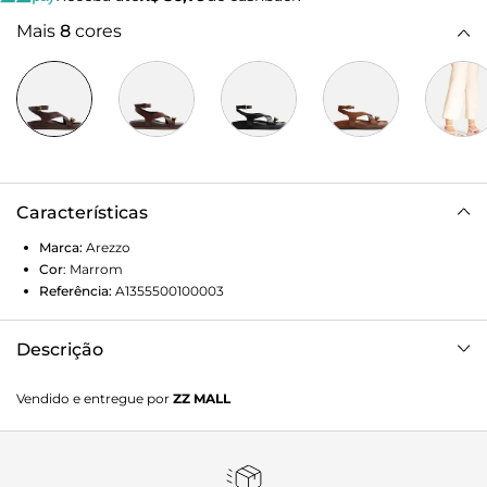
Mais
8
cores
Características
Marca:
Arezzo
Cor
:
Marrom
Referência:
A1355500100003
Descrição
Sandália feminina marrom de couro. O sapato tem salto
Vendido e entregue por
ZZ MALL
rasteiro, palmilha com formato anatômico e gravação do
nome da marca. Possui solado flatform, base
emborrachada e formato arredondado na ponta. Traz tira
fina que divide os dedos, estilo dedeira, com aplicação de