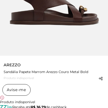
AREZZO
Sandália Papete Marrom Arezzo Couro Metal Bold
Produto indisponível
Avise-me
Produto indisponível
Receba até
R$ 36,79
de cashback