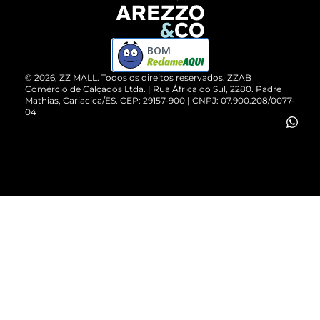
Devolução do Produto
ZZ MALL é confiável
Compre pelo WhatsApp
ZZPay
BOM
Cartão Presente
©
2026
, ZZ MALL. Todos os direitos reservados.
ZZAB
Comércio de Calçados Ltda. | Rua África do Sul, 2280. Padre
Mathias, Cariacica/ES. CEP: 29157-900 | CNPJ: 07.900.208/0077-
Vendas Corporativas
04