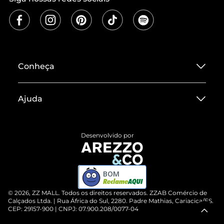
Conheça
Sobre ZZ MALL
Ajuda
Termos de Uso
Central de Atendimento
Políticas de Privacidade
Desenvolvido por
Entrega
ZZ Influ
Devolução do Produto
ZZ MALL é confiável
BOM
Compre pelo WhatsApp
ZZPay
©
2026
, ZZ MALL. Todos os direitos reservados.
ZZAB Comércio de
Cartão Presente
Calçados Ltda. | Rua África do Sul, 2280. Padre Mathias, Cariacica/ES.
CEP: 29157-900 | CNPJ: 07.900.208/0077-04
Vendas Corporativas