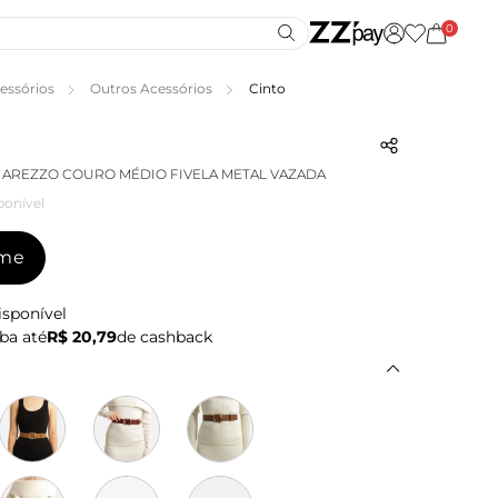
0
essórios
Outros Acessórios
Cinto
 AREZZO COURO MÉDIO FIVELA METAL VAZADA
ponível
-me
isponível
ba até
R$ 20,79
de cashback