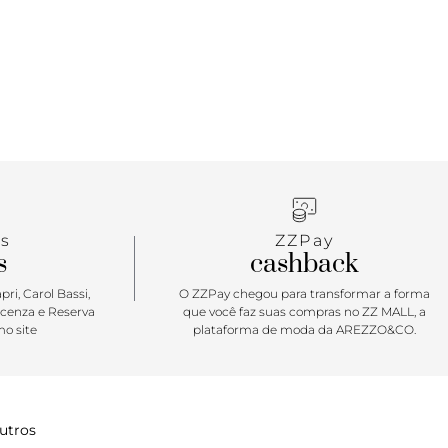
s
ZZPay
s
cashback
ri, Carol Bassi,
O ZZPay chegou para transformar a forma
icenza e Reserva
que você faz suas compras no ZZ MALL, a
o site
plataforma de moda da AREZZO&CO.
utros