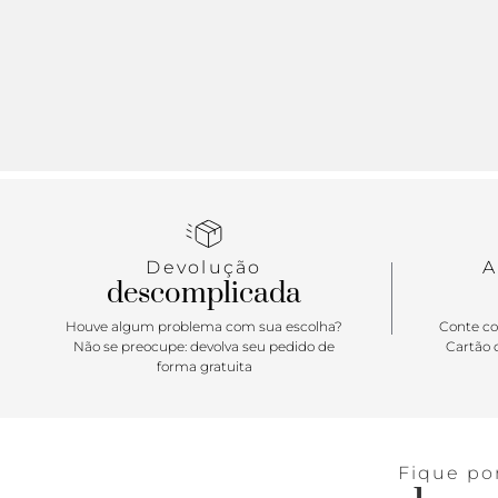
Devolução
A
descomplicada
Houve algum problema com sua escolha?
Conte co
Não se preocupe: devolva seu pedido de
Cartão d
forma gratuita
Fique po