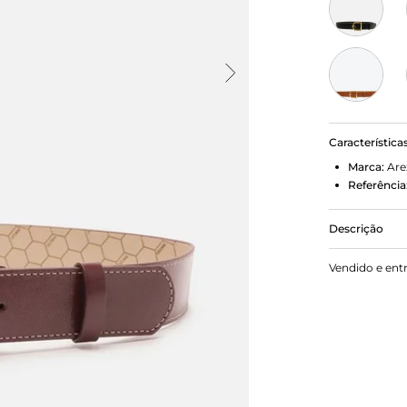
Característica
Marca:
Are
Referência
Descrição
Cinto femini
Vendido e ent
fivela metál
em material
ajustável e