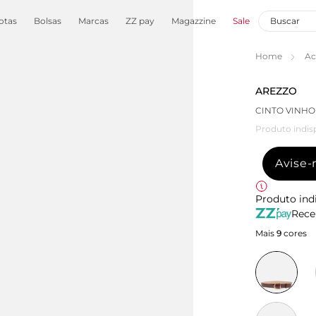
otas
Bolsas
Marcas
ZZ pay
Magazzine
Sale
Home
Ac
AREZZO
CINTO VINHO
Produto indis
Avise
Produto ind
Rece
Mais
9
cores