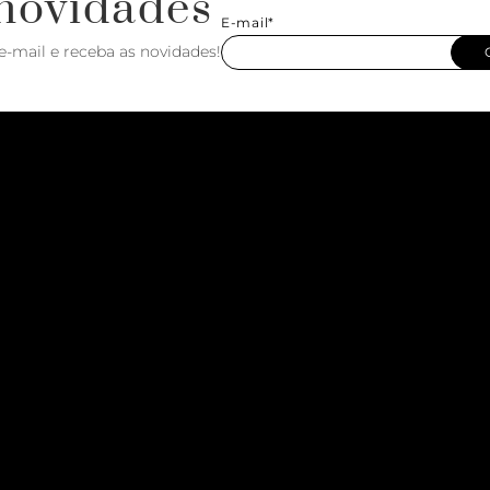
novidades
E-mail*
e-mail e receba as novidades!