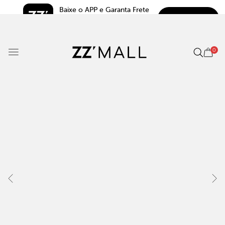
Baixe o APP e Garanta Frete 
BAIXAR
Grátis*
5.0
0