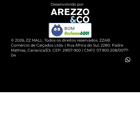
Entrega
ZZ Influ
Desenvolvido por
Devolução do Produto
ZZ MALL é confiável
Compre pelo WhatsApp
ZZPay
BOM
Cartão Presente
©
2026
, ZZ MALL. Todos os direitos reservados.
ZZAB
Comércio de Calçados Ltda. | Rua África do Sul, 2280. Padre
Mathias, Cariacica/ES. CEP: 29157-900 | CNPJ: 07.900.208/0077-
Vendas Corporativas
04