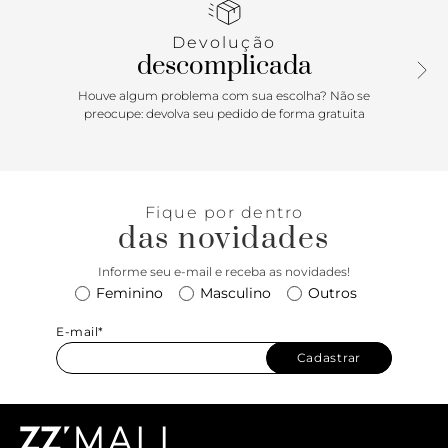
Devolução
descomplicada
Houve algum problema com sua escolha? Não se
preocupe: devolva seu pedido de forma gratuita
Fique por dentro
das novidades
Informe seu e-mail e receba as novidades!
Feminino
Masculino
Outros
E-mail*
Cadastrar