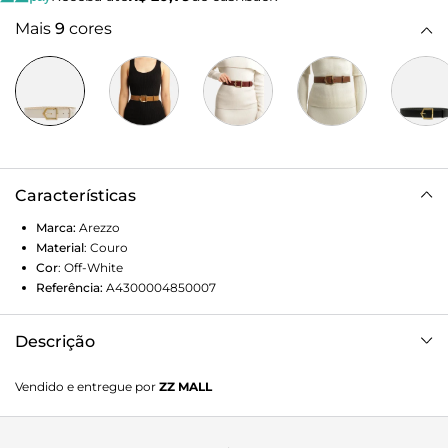
Mais
9
cores
Características
Marca:
Arezzo
Material
:
Couro
Cor
:
Off-White
Referência:
A4300004850007
Descrição
Cinto Off-white de couro. O modelo vem em tira média e
Vendido e entregue por
ZZ MALL
possui interno com monograma personalizado da marca.
Traz fivela metálica dourada, geométrica e vazada. Para uso
na cintura, é regulável e tem passador em tira.