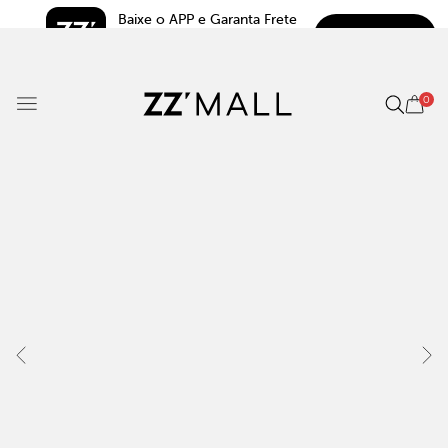
Baixe o APP e Garanta Frete 
BAIXAR
Grátis*
5.0
0