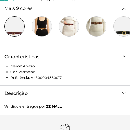
Mais
9
cores
Características
Marca:
Arezzo
Cor
:
Vermelho
Referência:
A4300004850017
Descrição
Cinto Vermelho Couro Médio Fivela Metal Vazada
Vendido e entregue por
ZZ MALL