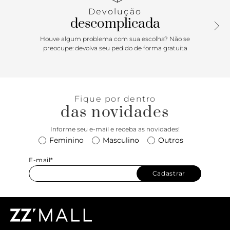
Devolução
descomplicada
Houve algum problema com sua escolha? Não se
preocupe: devolva seu pedido de forma gratuita
Fique por dentro
das novidades
Informe seu e-mail e receba as novidades!
Feminino
Masculino
Outros
E-mail*
Cadastrar