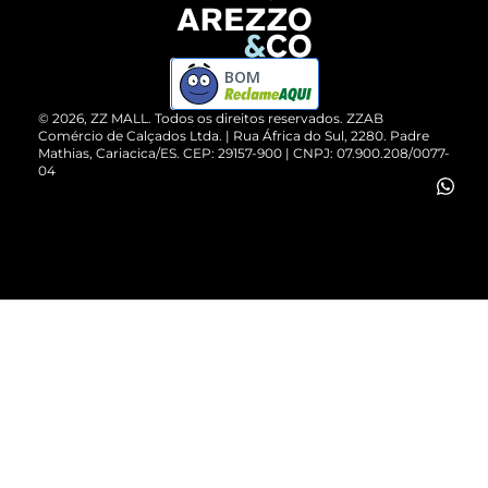
Devolução do Produto
ZZ MALL é confiável
Compre pelo WhatsApp
ZZPay
BOM
Cartão Presente
©
2026
, ZZ MALL. Todos os direitos reservados.
ZZAB
Comércio de Calçados Ltda. | Rua África do Sul, 2280. Padre
Mathias, Cariacica/ES. CEP: 29157-900 | CNPJ: 07.900.208/0077-
Vendas Corporativas
04