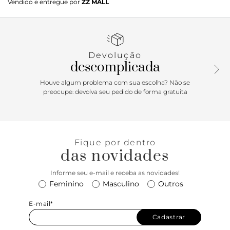
Vendido e entregue por
ZZ MALL
de largura média e possui fivela de metal dourada com
formato geométrico, além de passador em couro. Para uso
na cintura, é regulável.
Devolução
descomplicada
Houve algum problema com sua escolha? Não se
preocupe: devolva seu pedido de forma gratuita
Fique por dentro
das novidades
Informe seu e-mail e receba as novidades!
Feminino
Masculino
Outros
E-mail*
Cadastrar