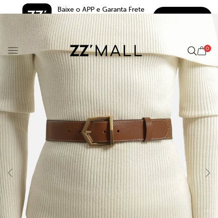
Baixe o APP e Garanta Frete 
BAIXAR
Grátis*
5.0
0