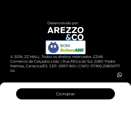
Termos de Uso
Central de Atendimento
Políticas de Privacidade
Entrega
ZZ Influ
Desenvolvido por
Devolução do Produto
ZZ MALL é confiável
Compre pelo WhatsApp
ZZPay
BOM
Cartão Presente
©
2026
, ZZ MALL. Todos os direitos reservados.
ZZAB
Comércio de Calçados Ltda. | Rua África do Sul, 2280. Padre
Mathias, Cariacica/ES. CEP: 29157-900 | CNPJ: 07.900.208/0077-
Vendas Corporativas
04
Comprar