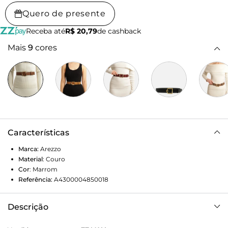
Quero de presente
Receba até
R$ 20,79
de cashback
Mais
9
cores
Características
Marca:
Arezzo
Material
:
Couro
Cor
:
Marrom
Referência:
A4300004850018
Descrição
Cinto feminino de couro marrom. O acessório vem em tira