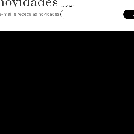
novidades
E-mail*
e-mail e receba as novidades!