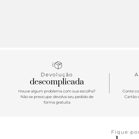
Devolução
A
descomplicada
Houve algum problema com sua escolha?
Conte co
Não se preocupe: devolva seu pedido de
Cartão d
forma gratuita
Fique po