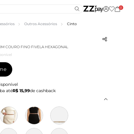
0
essórios
Outros Acessórios
Cinto
OM COURO FINO FIVELA HEXAGONAL
ponível
-me
isponível
ba até
R$ 15,99
de cashback