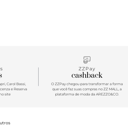
s
ZZPay
s
cashback
ri, Carol Bassi,
O ZZPay chegou para transformar a forma
icenza e Reserva
que você faz suas compras no ZZ MALL, a
o site
plataforma de moda da AREZZO&CO.
utros