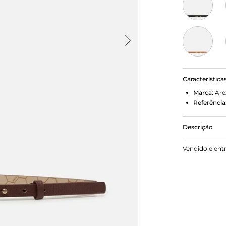
Característica
Marca:
Are
Referência
Descrição
Cinto femin
Vendido e ent
fivela metá
interna em 
cintura, é a
couro.