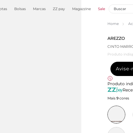
otas
Bolsas
Marcas
ZZ pay
Magazzine
Sale
Home
Ac
AREZZO
CINTO MARR
Produto indis
Avise
Produto ind
Rece
Mais
9
cores