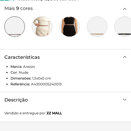
Mais
9
cores
Características
Marca:
Arezzo
Cor
:
Nude
Dimensões:
1,5x0x0
cm
Referência:
A4300005240013
Descrição
Cinto nude de couro em tira fina. O acessório tem fivela
Vendido e entregue por
ZZ MALL
metálica com formato geométrico e vazado. Parte interna
em material com monograma Arezzo. Para uso na cintura,
é ajustável por carrapeta e tem passador em tira de couro.