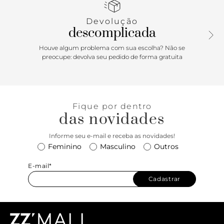
Devolução
descomplicada
Houve algum problema com sua escolha? Não se
preocupe: devolva seu pedido de forma gratuita
Fique por dentro
das novidades
Informe seu e-mail e receba as novidades!
Feminino
Masculino
Outros
E-mail*
Cadastrar