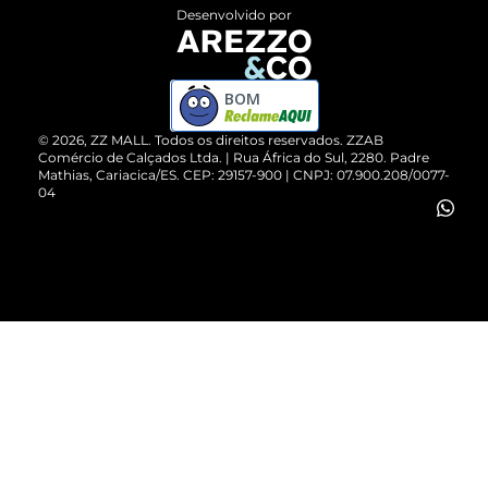
Entrega
ZZ Influ
Desenvolvido por
Devolução do Produto
ZZ MALL é confiável
Compre pelo WhatsApp
ZZPay
BOM
Cartão Presente
©
2026
, ZZ MALL. Todos os direitos reservados.
ZZAB
Comércio de Calçados Ltda. | Rua África do Sul, 2280. Padre
Mathias, Cariacica/ES. CEP: 29157-900 | CNPJ: 07.900.208/0077-
Vendas Corporativas
04