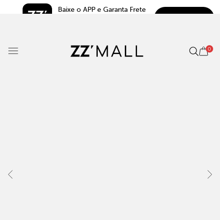
Baixe o APP e Garanta Frete 
BAIXAR
Grátis*
5.0
0