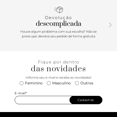
uso na cintura, é ajustável por carrapeta e tem passador em
tira de couro.
Devolução
descomplicada
Houve algum problema com sua escolha? Não se
preocupe: devolva seu pedido de forma gratuita
Fique por dentro
das novidades
Informe seu e-mail e receba as novidades!
Feminino
Masculino
Outros
E-mail*
Cadastrar