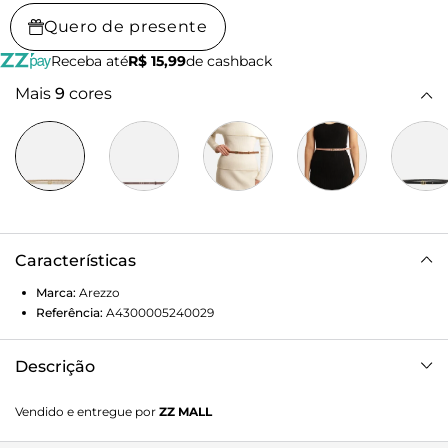
Quero de presente
Receba até
R$ 15,99
de cashback
Mais
9
cores
Características
Marca:
Arezzo
Referência:
A4300005240029
Descrição
Cinto feminino branco de couro em tira fina. O acessório
Vendido e entregue por
ZZ MALL
tem fivela metálica com formato geométrico e vazado.
Parte interna em material com monograma Arezzo. Para