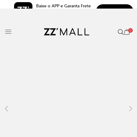
Baixe o APP e Garanta Frete 
BAIXAR
Grátis*
5.0
0