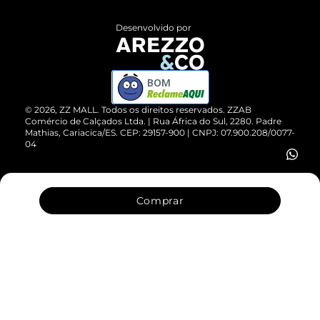
Políticas de Privacidade
Entrega
ZZ Influ
Desenvolvido por
Devolução do Produto
ZZ MALL é confiável
Compre pelo WhatsApp
ZZPay
BOM
Cartão Presente
©
2026
, ZZ MALL. Todos os direitos reservados.
ZZAB
Comércio de Calçados Ltda. | Rua África do Sul, 2280. Padre
Mathias, Cariacica/ES. CEP: 29157-900 | CNPJ: 07.900.208/0077-
Vendas Corporativas
04
Comprar