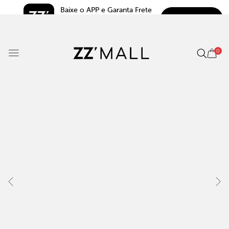
Baixe o APP e Garanta Frete 
BAIXAR
Grátis*
5.0
0