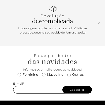
uso na cintura, é ajustável por carrapeta e tem passador em
tira de couro.
Devolução
descomplicada
Houve algum problema com sua escolha? Não se
preocupe: devolva seu pedido de forma gratuita
Fique por dentro
das novidades
Informe seu e-mail e receba as novidades!
Feminino
Masculino
Outros
E-mail*
Cadastrar