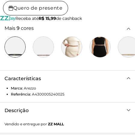
Quero de presente
Receba até
R$ 15,99
de cashback
Mais
9
cores
Características
Marca:
Arezzo
Referência:
A4300005240025
Descrição
Cinto feminino preto de couro em tira fina. O acessório
Vendido e entregue por
ZZ MALL
tem fivela metálica com formato geométrico e vazado.
Parte interna em material com monograma Arezzo. Para