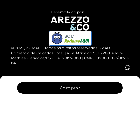
Políticas de Privacidade
Entrega
ZZ Influ
Desenvolvido por
Devolução do Produto
ZZ MALL é confiável
Compre pelo WhatsApp
ZZPay
BOM
Cartão Presente
©
2026
, ZZ MALL. Todos os direitos reservados.
ZZAB
Comércio de Calçados Ltda. | Rua África do Sul, 2280. Padre
Mathias, Cariacica/ES. CEP: 29157-900 | CNPJ: 07.900.208/0077-
Vendas Corporativas
04
Comprar