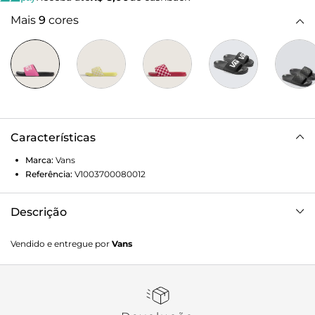
Mais
9
cores
Características
Marca:
Vans
Referência:
V1003700080012
Descrição
Deslize no conforto com o Chinelo Slide-On La Costa Slide
Vendido e entregue por
Vans
On Light Blue. Com inspiração no solado vulcanizado dos
clássicos Vans, o chinelo slide-on apresenta silhueta com
uma tira larga em nobuck sintético lilás com assinatura
Vans em “Drop V”. Com forro de borracha macia e tecido
elástico, o modelo possui palmilhas UltraCush super