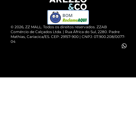
Devolução do Produto
ZZ MALL é confiável
Compre pelo WhatsApp
ZZPay
BOM
Cartão Presente
©
2026
, ZZ MALL. Todos os direitos reservados.
ZZAB
Comércio de Calçados Ltda. | Rua África do Sul, 2280. Padre
Mathias, Cariacica/ES. CEP: 29157-900 | CNPJ: 07.900.208/0077-
Vendas Corporativas
04