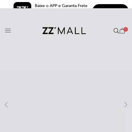
Baixe o APP e Garanta Frete 
BAIXAR
Grátis*
5.0
0