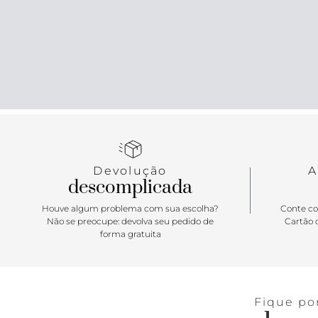
Devolução
A
descomplicada
Houve algum problema com sua escolha?
Conte co
Não se preocupe: devolva seu pedido de
Cartão d
forma gratuita
Fique po