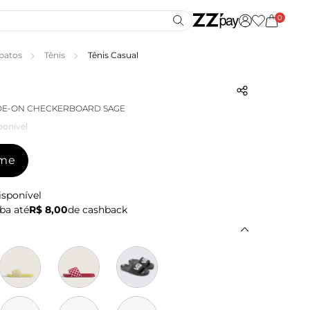
0
patos
Tênis
Tênis Casual
IDE-ON CHECKERBOARD SAGE
ponível
-me
isponível
ba até
R$ 8,00
de cashback