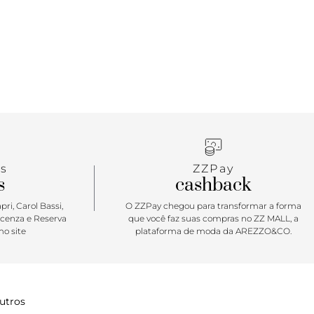
e. Esse modelo vai te acompanhar na correria de um
 Com assinatura “Vans Off The Wall” aplicada na
alcanhar.
s
ZZPay
s
cashback
ri, Carol Bassi,
O ZZPay chegou para transformar a forma
icenza e Reserva
que você faz suas compras no ZZ MALL, a
o site
plataforma de moda da AREZZO&CO.
utros