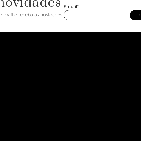
novidades
E-mail*
e-mail e receba as novidades!