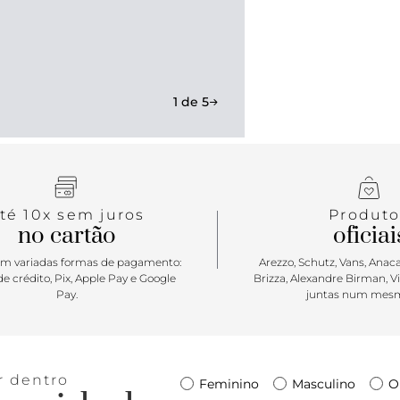
durabilidad
dia inteiro.
heeltab do c
1 de 5
té 10x sem juros
Produto
no cartão
oficiai
m variadas formas de pagamento:
Arezzo, Schutz, Vans, Anacap
e crédito, Pix, Apple Pay e Google
Brizza, Alexandre Birman, V
Pay.
juntas num mesm
r dentro
Feminino
Masculino
O