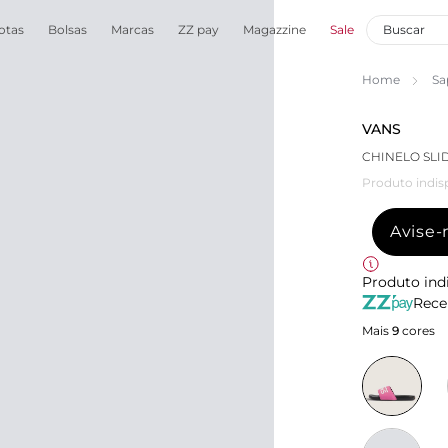
otas
Bolsas
Marcas
ZZ pay
Magazzine
Sale
Home
Sa
VANS
CHINELO SL
Produto indis
Avise
Produto ind
Rece
Mais
9
cores