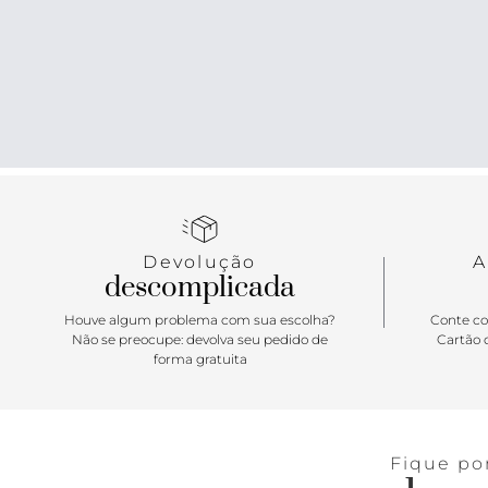
Devolução
A
descomplicada
Houve algum problema com sua escolha?
Conte co
Não se preocupe: devolva seu pedido de
Cartão d
forma gratuita
Fique po