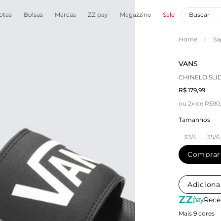
otas
Bolsas
Marcas
ZZ pay
Magazzine
Sale
Home
Sa
VANS
CHINELO SLI
R$ 179,99
ou 2x de R$90
Tamanhos
33/4
35/6
Comprar
Adiciona
Rece
Mais
9
cores