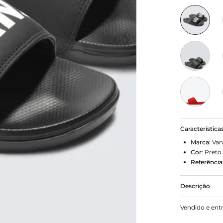
Característica
Marca:
Van
Cor
:
Preto
Referência
Descrição
Deslize no 
Vendido e ent
Vans Black.
Vans, o chin