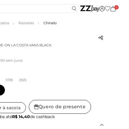
0
patos
Rasteiras
Chinelo
DE-ON LA COSTA VANS BLACK
,00 sem juros
37/8
39/0
Quero de presente
r à sacola
ba até
R$ 14,40
de cashback