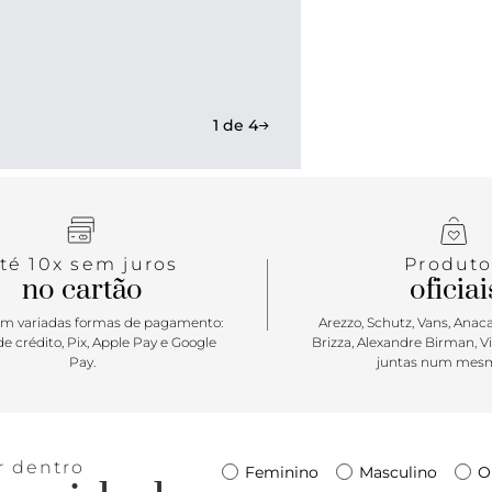
em nobuck s
Com forro d
possui palm
de arco embu
com leveza, 
1 de 4
acompanhar 
Wall” é apli
té 10x sem juros
Produto
no cartão
oficiai
m variadas formas de pagamento:
Arezzo, Schutz, Vans, Anacap
e crédito, Pix, Apple Pay e Google
Brizza, Alexandre Birman, V
Pay.
juntas num mesm
r dentro
Feminino
Masculino
O