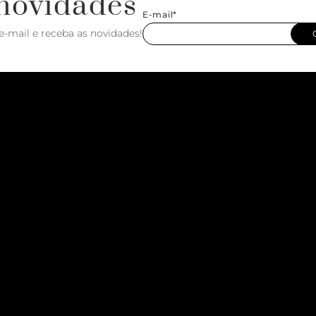
novidades
E-mail*
e-mail e receba as novidades!