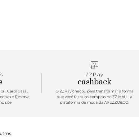
intético preto com assinatura Vans em “Drop V”.
e borracha macia e tecido elástico, o modelo
ilhas UltraCush super macias que incluem suporte
tido e as solas waffle UltraCush™ Lite injetadas
flexibilidade e durabilidade. Esse modelo vai te
na correria de um dia inteiro. O logo “Vans Off The
cado na heeltab do calcanhar.
s
ZZPay
s
cashback
ri, Carol Bassi,
O ZZPay chegou para transformar a forma
icenza e Reserva
que você faz suas compras no ZZ MALL, a
o site
plataforma de moda da AREZZO&CO.
utros