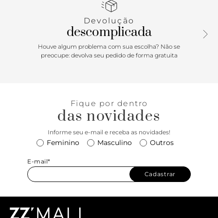
Devolução
descomplicada
Houve algum problema com sua escolha? Não se
preocupe: devolva seu pedido de forma gratuita
Fique por dentro
das novidades
Informe seu e-mail e receba as novidades!
Feminino
Masculino
Outros
E-mail*
Cadastrar