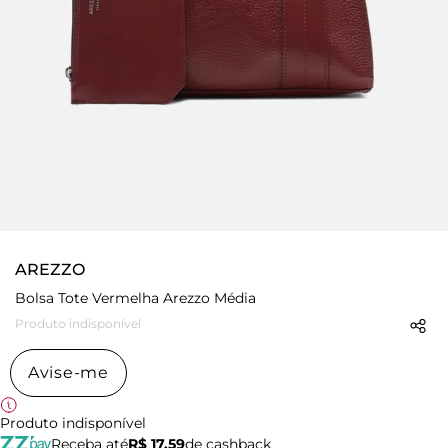
AREZZO
Bolsa Tote Vermelha Arezzo Média
Produto indisponível
Avise-me
Produto indisponível
Receba até
R$ 17,59
de cashback