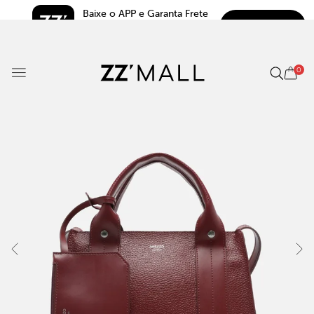
Baixe o APP e Garanta Frete 
BAIXAR
Grátis*
5.0
0