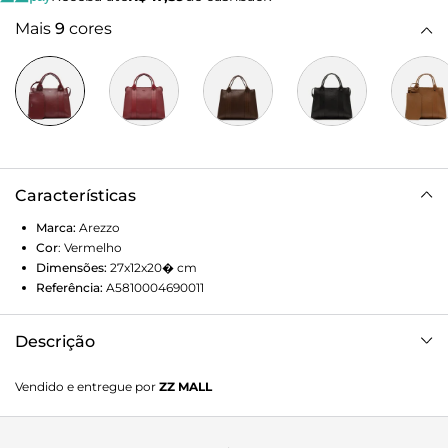
Mais
9
cores
Características
Marca:
Arezzo
Cor
:
Vermelho
Dimensões:
27x12x20�
cm
Referência:
A5810004690011
Descrição
Bolsa tote vermelha, em tamanho médio. O modelo tem
Vendido e entregue por
ZZ MALL
fechamento com zíper e opção de segunda alça longa. Traz
detalhes de a fio contrastando com a cor da bolsa e
adicional de pouch removível.