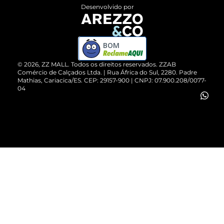
Entrega
ZZ Influ
Desenvolvido por
Devolução do Produto
ZZ MALL é confiável
Compre pelo WhatsApp
ZZPay
BOM
Cartão Presente
©
2026
, ZZ MALL. Todos os direitos reservados.
ZZAB
Comércio de Calçados Ltda. | Rua África do Sul, 2280. Padre
Mathias, Cariacica/ES. CEP: 29157-900 | CNPJ: 07.900.208/0077-
Vendas Corporativas
04