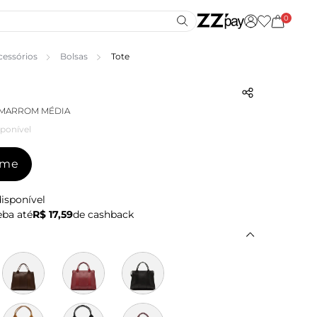
0
cessórios
Bolsas
Tote
 MARROM MÉDIA
ponível
-me
isponível
ba até
R$ 17,59
de cashback