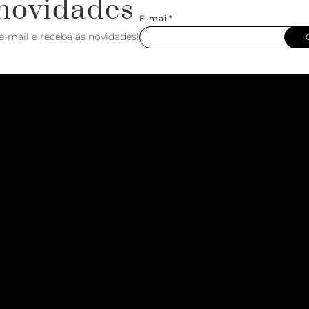
novidades
E-mail*
e-mail e receba as novidades!