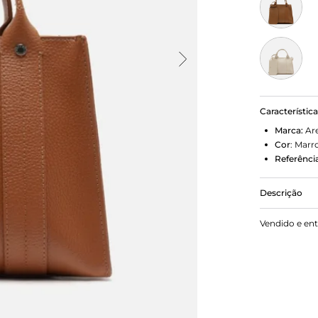
Característic
Marca:
Ar
Cor
:
Marr
Referência
Descrição
Bolsa Tote
Vendido e en