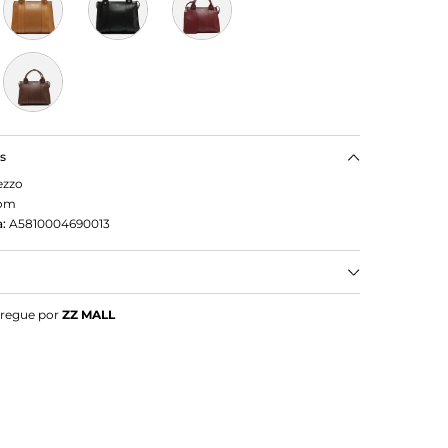
as
ezzo
om
:
A5810004690013
 Marrom Média
tregue por
ZZ MALL