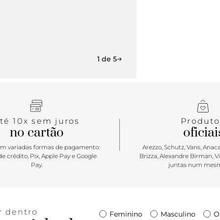
1 de 5
té 10x sem juros
Produto
no cartão
oficiai
m variadas formas de pagamento:
Arezzo, Schutz, Vans, Anacap
e crédito, Pix, Apple Pay e Google
Brizza, Alexandre Birman, V
Pay.
juntas num mesm
r dentro
Feminino
Masculino
O