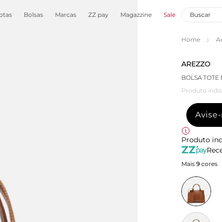
otas
Bolsas
Marcas
ZZ pay
Magazzine
Sale
Home
A
AREZZO
BOLSA TOTE
Produto indis
Avise
Produto ind
Rece
Mais
9
cores