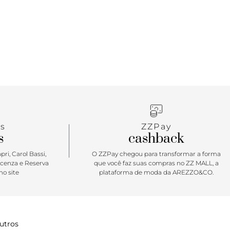
s
ZZPay
s
cashback
ri, Carol Bassi,
O ZZPay chegou para transformar a forma
icenza e Reserva
que você faz suas compras no ZZ MALL, a
o site
plataforma de moda da AREZZO&CO.
utros