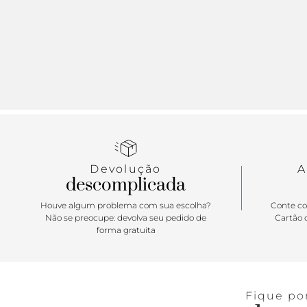
Devolução
A
descomplicada
Houve algum problema com sua escolha?
Conte co
Não se preocupe: devolva seu pedido de
Cartão d
forma gratuita
Fique po