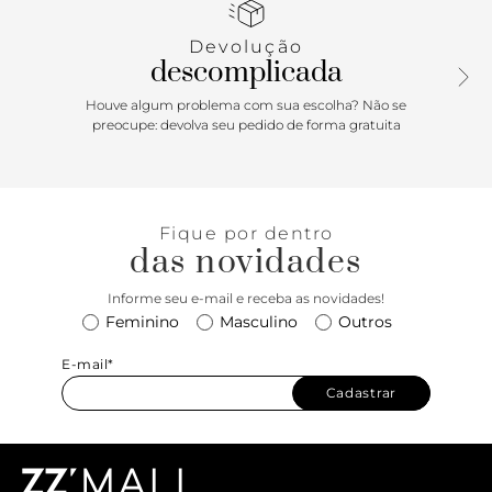
Devolução
descomplicada
Houve algum problema com sua escolha? Não se
preocupe: devolva seu pedido de forma gratuita
Fique por dentro
das novidades
Informe seu e-mail e receba as novidades!
Feminino
Masculino
Outros
E-mail*
Cadastrar