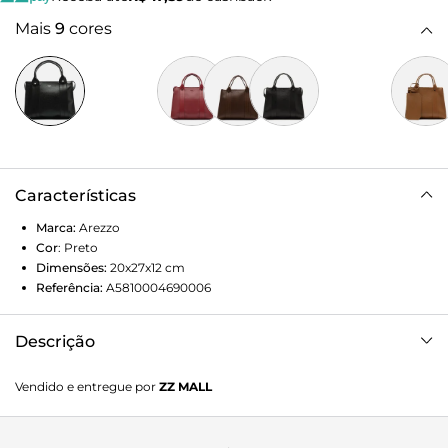
Mais
9
cores
Características
Marca:
Arezzo
Cor
:
Preto
Dimensões:
20x27x12
cm
Referência:
A5810004690006
Descrição
Bolsa tote preta, em tamanho médio. O modelo tem
Vendido e entregue por
ZZ MALL
fechamento com zíper e opção de segunda alça longa. Traz
detalhes de a fio contrastando com a cor da bolsa e
adicional de pouch removível.