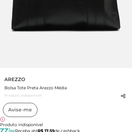
AREZZO
Bolsa Tote Preta Arezzo Média
Produto indisponível
Avise-me
Produto indisponível
Receba até
R$ 17,59
de cashback