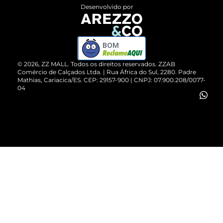
Entrega
ZZ Influ
Desenvolvido por
Devolução do Produto
ZZ MALL é confiável
Compre pelo WhatsApp
ZZPay
BOM
Cartão Presente
©
2026
, ZZ MALL. Todos os direitos reservados.
ZZAB
Comércio de Calçados Ltda. | Rua África do Sul, 2280. Padre
Mathias, Cariacica/ES. CEP: 29157-900 | CNPJ: 07.900.208/0077-
Vendas Corporativas
04