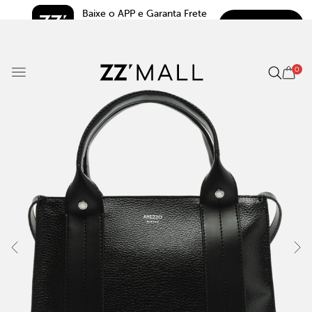
Baixe o APP e Garanta Frete 
BAIXAR
Grátis*
5.0
0