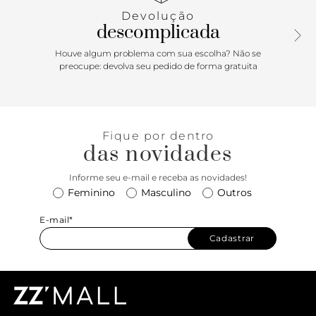
Devolução
descomplicada
Houve algum problema com sua escolha? Não se
preocupe: devolva seu pedido de forma gratuita
Fique por dentro
das novidades
Informe seu e-mail e receba as novidades!
Feminino
Masculino
Outros
E-mail*
Cadastrar