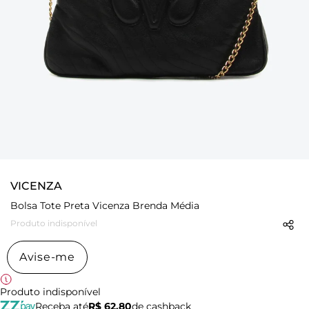
VICENZA
Bolsa Tote Preta Vicenza Brenda Média
Produto indisponível
Avise-me
Produto indisponível
Receba até
R$ 62,80
de cashback