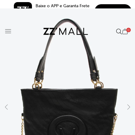
Baixe o APP e Garanta Frete 
BAIXAR
Grátis*
5.0
0