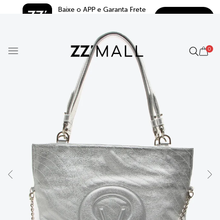
Baixe o APP e Garanta Frete 
BAIXAR
Grátis*
5.0
0