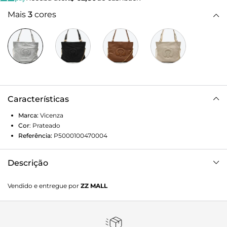
Mais
3
cores
Características
Marca:
Vicenza
Cor
:
Prateado
Referência:
P5000100470004
Descrição
Largura 35cm x Altura 28cm x Profundidade 7,5cm
Vendido e entregue por
ZZ MALL