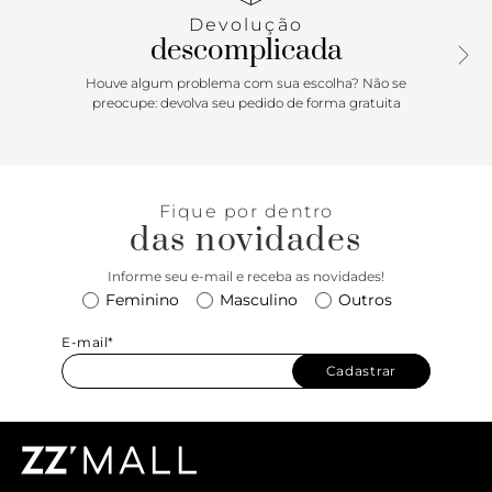
Devolução
descomplicada
Houve algum problema com sua escolha? Não se
preocupe: devolva seu pedido de forma gratuita
Fique por dentro
das novidades
Informe seu e-mail e receba as novidades!
Feminino
Masculino
Outros
E-mail*
Cadastrar