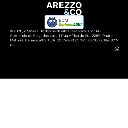
Devolução do Produto
ZZ MALL é confiável
Compre pelo WhatsApp
ZZPay
BOM
Cartão Presente
©
2026
, ZZ MALL. Todos os direitos reservados.
ZZAB
Comércio de Calçados Ltda. | Rua África do Sul, 2280. Padre
Mathias, Cariacica/ES. CEP: 29157-900 | CNPJ: 07.900.208/0077-
Vendas Corporativas
04