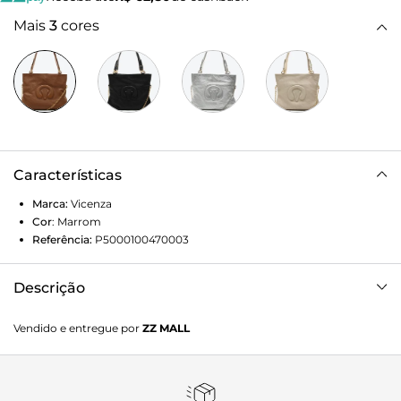
Mais
3
cores
Características
Marca:
Vicenza
Cor
:
Marrom
Referência:
P5000100470003
Descrição
Largura 35cm x Altura 28cm x Profundidade 7,5cm
Vendido e entregue por
ZZ MALL