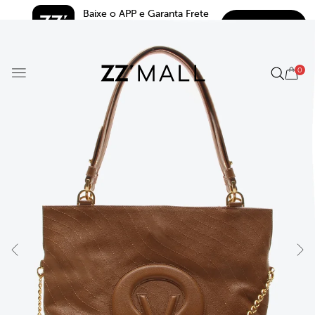
Baixe o APP e Garanta Frete 
BAIXAR
Grátis*
5.0
0