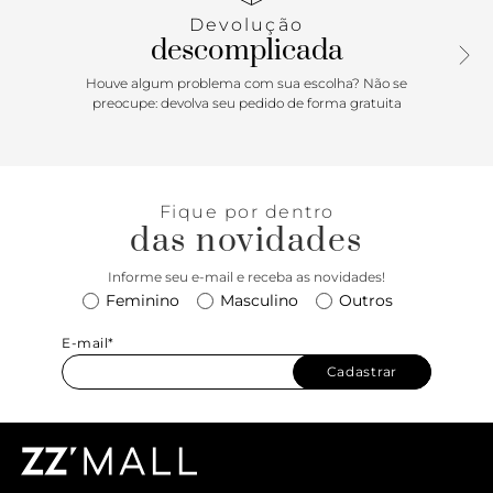
Devolução
descomplicada
Houve algum problema com sua escolha? Não se
preocupe: devolva seu pedido de forma gratuita
Fique por dentro
das novidades
Informe seu e-mail e receba as novidades!
Feminino
Masculino
Outros
E-mail*
Cadastrar