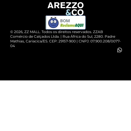
Devolução do Produto
ZZ MALL é confiável
Compre pelo WhatsApp
ZZPay
BOM
Cartão Presente
©
2026
, ZZ MALL. Todos os direitos reservados.
ZZAB
Comércio de Calçados Ltda. | Rua África do Sul, 2280. Padre
Mathias, Cariacica/ES. CEP: 29157-900 | CNPJ: 07.900.208/0077-
Vendas Corporativas
04