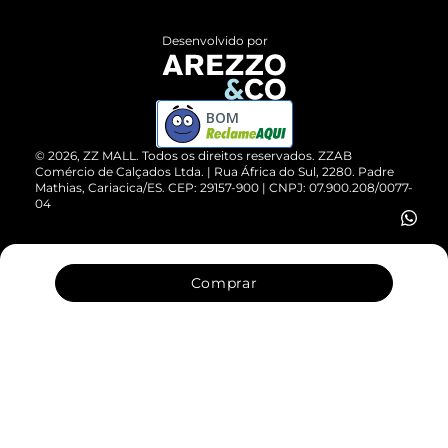
Políticas de Privacidade
Entrega
ZZ Influ
Desenvolvido por
Devolução do Produto
ZZ MALL é confiável
Compre pelo WhatsApp
ZZPay
BOM
Cartão Presente
©
2026
, ZZ MALL. Todos os direitos reservados.
ZZAB
Comércio de Calçados Ltda. | Rua África do Sul, 2280. Padre
Mathias, Cariacica/ES. CEP: 29157-900 | CNPJ: 07.900.208/0077-
Vendas Corporativas
04
Comprar