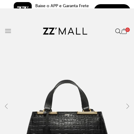
Baixe o APP e Garanta Frete 
BAIXAR
Grátis*
5.0
0