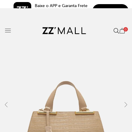
Baixe o APP e Garanta Frete 
BAIXAR
Grátis*
5.0
0