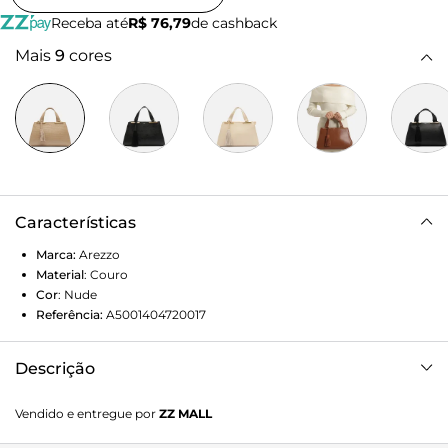
Receba até
R$ 76,79
de cashback
Mais
9
cores
Características
Marca:
Arezzo
Material
:
Couro
Cor
:
Nude
Referência:
A5001404720017
Descrição
Bolsa tote média em couro com textura croco bege. O
Vendido e entregue por
ZZ MALL
acessório tem formato estruturado, mais largo na base.
Traz alça lateral e alças de mão presas por metais dourados,