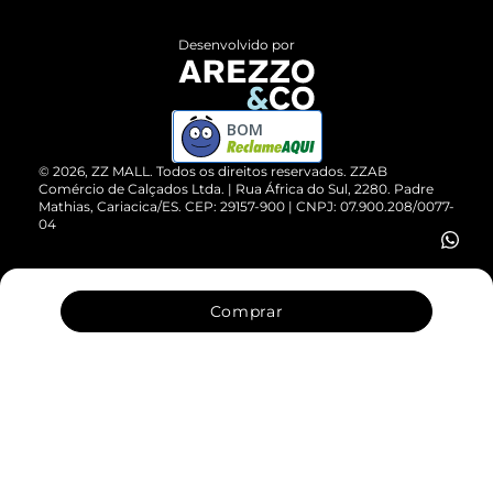
Políticas de Privacidade
Entrega
ZZ Influ
Desenvolvido por
Devolução do Produto
ZZ MALL é confiável
Compre pelo WhatsApp
ZZPay
BOM
Cartão Presente
©
2026
, ZZ MALL. Todos os direitos reservados.
ZZAB
Comércio de Calçados Ltda. | Rua África do Sul, 2280. Padre
Mathias, Cariacica/ES. CEP: 29157-900 | CNPJ: 07.900.208/0077-
Vendas Corporativas
04
Comprar