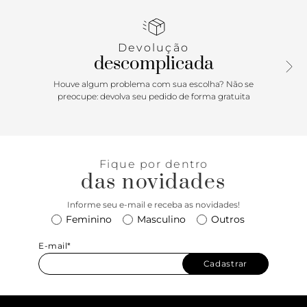
além de barbicacho de camurcina amarrado a um deles.
Com fecho superior em zíper e puxador em tira.
Devolução
descomplicada
Houve algum problema com sua escolha? Não se
preocupe: devolva seu pedido de forma gratuita
Fique por dentro
das novidades
Informe seu e-mail e receba as novidades!
Feminino
Masculino
Outros
E-mail*
Cadastrar