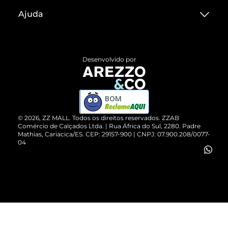
Sobre ZZ MALL
Ajuda
Termos de Uso
Central de Atendimento
Políticas de Privacidade
Entrega
ZZ Influ
Desenvolvido por
Devolução do Produto
ZZ MALL é confiável
Compre pelo WhatsApp
ZZPay
BOM
Cartão Presente
©
2026
, ZZ MALL. Todos os direitos reservados.
ZZAB
Comércio de Calçados Ltda. | Rua África do Sul, 2280. Padre
Mathias, Cariacica/ES. CEP: 29157-900 | CNPJ: 07.900.208/0077-
Vendas Corporativas
04