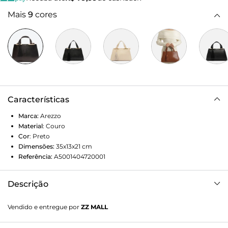
Mais
9
cores
Características
Marca:
Arezzo
Material
:
Couro
Cor
:
Preto
Dimensões:
35x13x21
cm
Referência:
A5001404720001
Descrição
Bolsa tote média de couro preta. O modelo tem formato
Vendido e entregue por
ZZ MALL
estruturado, acabamento wave e inscrição discreta do
nome da marca. Traz alça tiracolo com regulagem e alças