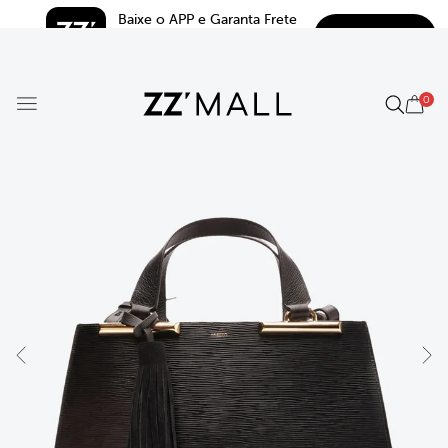
Baixe o APP e Garanta Frete 
BAIXAR
Grátis*
5.0
0