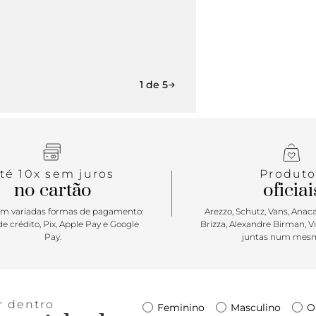
1 de 5
té 10x sem juros
Produto
no cartão
oficiai
m variadas formas de pagamento:
Arezzo, Schutz, Vans, Anacap
e crédito, Pix, Apple Pay e Google
Brizza, Alexandre Birman, V
Pay.
juntas num mesm
r dentro
Feminino
Masculino
O