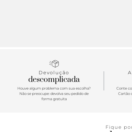
Devolução
A
descomplicada
Houve algum problema com sua escolha?
Conte co
Não se preocupe: devolva seu pedido de
Cartão d
forma gratuita
Fique po