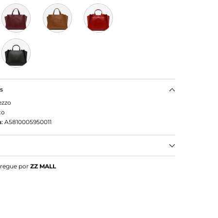
as
ezzo
co
:
A5810005950011
 Branca Grande Logo Perfurado
tregue por
ZZ MALL