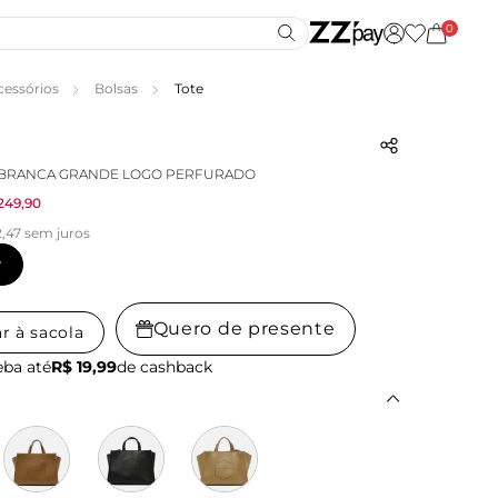
0
cessórios
Bolsas
Tote
 BRANCA GRANDE LOGO PERFURADO
249,90
,47 sem juros
r
Quero de presente
r à sacola
ba até
R$ 19,99
de cashback