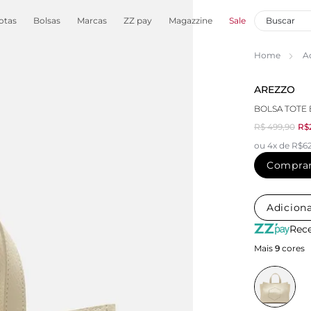
otas
Bolsas
Marcas
ZZ pay
Magazzine
Sale
Home
A
AREZZO
BOLSA TOTE
R$ 499,90
R$
ou 4x de R$62
Compra
Adiciona
Rece
Mais
9
cores