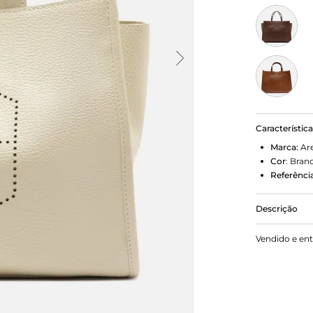
Característic
Marca:
Ar
Cor
:
Bran
Referência
Descrição
Bolsa Tote
Vendido e en