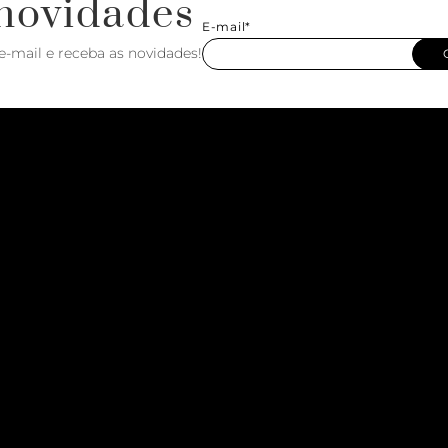
novidades
E-mail*
e-mail e receba as novidades!