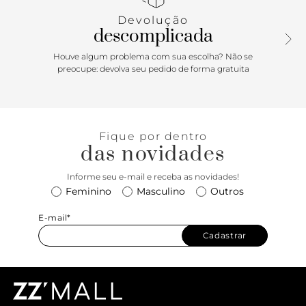
Devolução
descomplicada
Houve algum problema com sua escolha? Não se
preocupe: devolva seu pedido de forma gratuita
Fique por dentro
das novidades
Informe seu e-mail e receba as novidades!
Feminino
Masculino
Outros
E-mail*
Cadastrar