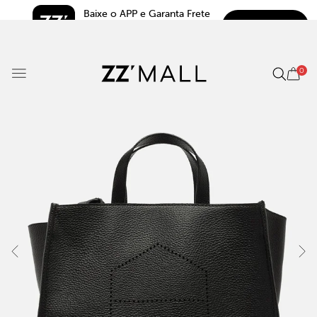
Baixe o APP e Garanta Frete 
BAIXAR
Grátis*
5.0
0