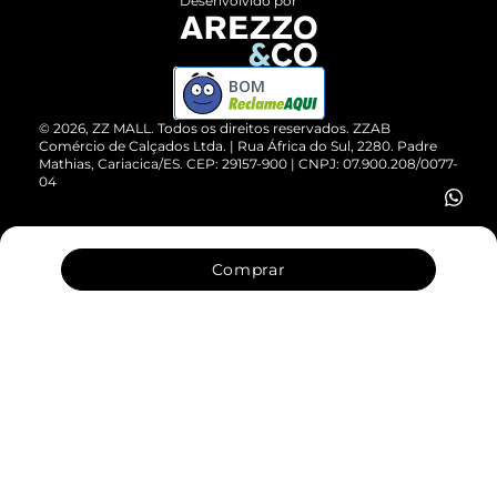
ZZ Influ
Desenvolvido por
Devolução do Produto
ZZ MALL é confiável
Compre pelo WhatsApp
ZZPay
BOM
Cartão Presente
©
2026
, ZZ MALL. Todos os direitos reservados.
ZZAB
Comércio de Calçados Ltda. | Rua África do Sul, 2280. Padre
Mathias, Cariacica/ES. CEP: 29157-900 | CNPJ: 07.900.208/0077-
Vendas Corporativas
04
Comprar