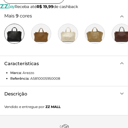
Receba até
R$ 19,99
de cashback
Mais
9
cores
Características
Marca:
Arezzo
Referência:
A5810005950008
Descrição
Bolsa tote grande preta. O modelo tem formato
Vendido e entregue por
ZZ MALL
estruturado, laterais estendidas e acabamento texturizado.
Traz alça lateral fina e regulável e alças de mão. Com
detalhe perfurado do logo geométrico da marca na capa.