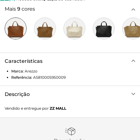
Mais
9
cores
Características
Marca:
Arezzo
Referência:
A5810005950009
Descrição
Bolsa tote grande marrom. O modelo tem formato
Vendido e entregue por
ZZ MALL
estruturado, laterais estendidas e acabamento texturizado.
Traz alça lateral fina e regulável e alças de mão. Com
detalhe perfurado do logo geométrico da marca na capa.