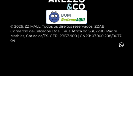
Devolução do Produto
ZZ MALL é confiável
Compre pelo WhatsApp
ZZPay
BOM
Cartão Presente
©
2026
, ZZ MALL. Todos os direitos reservados.
ZZAB
Comércio de Calçados Ltda. | Rua África do Sul, 2280. Padre
Mathias, Cariacica/ES. CEP: 29157-900 | CNPJ: 07.900.208/0077-
Vendas Corporativas
04