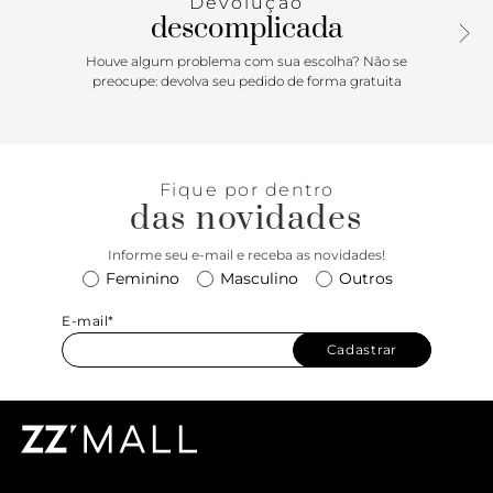
Devolução
descomplicada
Houve algum problema com sua escolha? Não se
preocupe: devolva seu pedido de forma gratuita
Fique por dentro
das novidades
Informe seu e-mail e receba as novidades!
Feminino
Masculino
Outros
E-mail*
Cadastrar