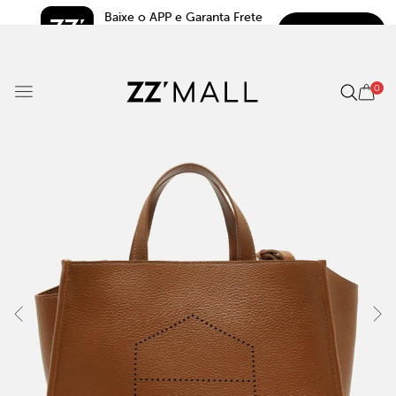
Baixe o APP e Garanta Frete 
BAIXAR
Grátis*
5.0
0