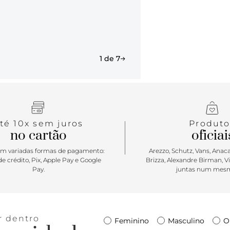
1 de 7
té 10x sem juros
Produto
no cartão
oficiai
m variadas formas de pagamento:
Arezzo, Schutz, Vans, Anacap
e crédito, Pix, Apple Pay e Google
Brizza, Alexandre Birman, V
Pay.
juntas num mesm
r dentro
Feminino
Masculino
O