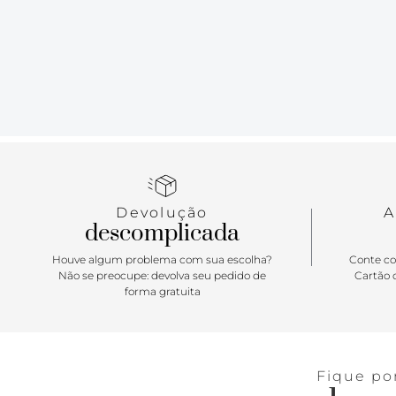
Devolução
A
descomplicada
Houve algum problema com sua escolha?
Conte co
Não se preocupe: devolva seu pedido de
Cartão d
forma gratuita
Fique po