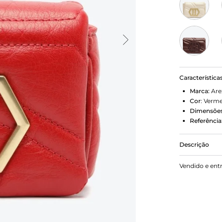
Característica
Marca:
Are
Cor
:
Verme
Dimensões
Referência
Descrição
Bolsa mini 
Vendido e ent
compacto, q
matelassê g
dourada, geo
corrente met
Possui fech