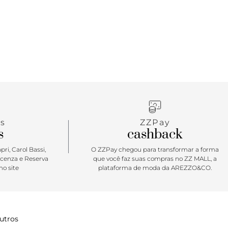
s
ZZPay
s
cashback
ri, Carol Bassi,
O ZZPay chegou para transformar a forma
icenza e Reserva
que você faz suas compras no ZZ MALL, a
o site
plataforma de moda da AREZZO&CO.
utros