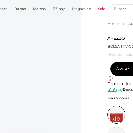
otas
Bolsas
Marcas
ZZ pay
Magazzine
Sale
Home
Ac
AREZZO
BOLSA TIRA
Produto indis
Avise
Produto ind
Rece
Mais
9
cores