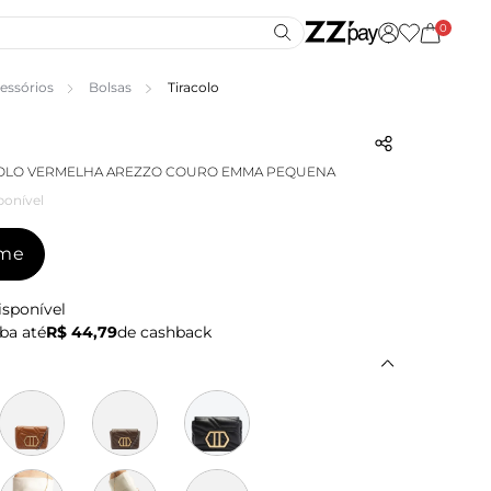
0
essórios
Bolsas
Tiracolo
COLO VERMELHA AREZZO COURO EMMA PEQUENA
ponível
-me
isponível
ba até
R$ 44,79
de cashback