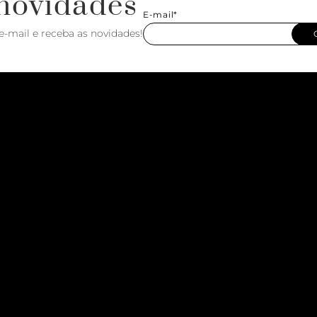
novidades
E-mail*
e-mail e receba as novidades!