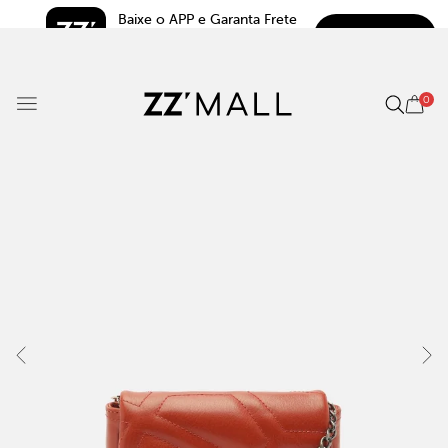
Baixe o APP e Garanta Frete 
BAIXAR
Grátis*
5.0
0