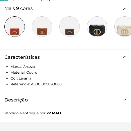
Mais
9
cores
Características
Marca:
Arezzo
Material
:
Couro
Cor
:
Laranja
Referência:
A5001805890068
Descrição
Bolsa tiracolo feminina pequena de couro laranja. O
Vendido e entregue por
ZZ MALL
acessório tem formato estruturado e quadrado e capas
com costuras em matelassê geométricas. Traz alça em
corrente metálica bicolor, com alguns elos sextavados e