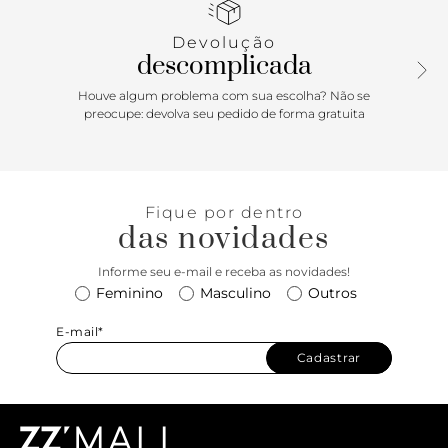
ajuste lateral. Possui fecho em tampo frontal e imã, além
de aplicação de peça metálica, geométrica, grande e
Devolução
vazada na capa.
descomplicada
Houve algum problema com sua escolha? Não se
preocupe: devolva seu pedido de forma gratuita
Fique por dentro
das novidades
Informe seu e-mail e receba as novidades!
Feminino
Masculino
Outros
E-mail*
Cadastrar