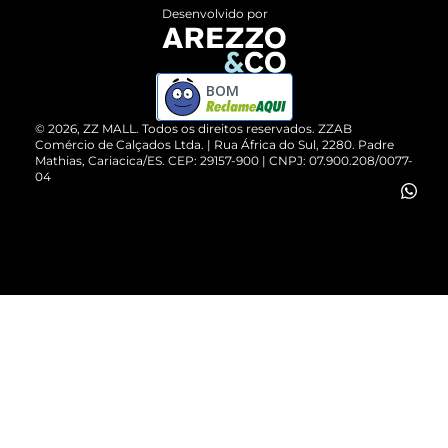
Entrega
ZZ Influ
Desenvolvido por
Devolução do Produto
ZZ MALL é confiável
Compre pelo WhatsApp
ZZPay
BOM
Cartão Presente
©
2026
, ZZ MALL. Todos os direitos reservados.
ZZAB
Comércio de Calçados Ltda. | Rua África do Sul, 2280. Padre
Mathias, Cariacica/ES. CEP: 29157-900 | CNPJ: 07.900.208/0077-
Vendas Corporativas
04