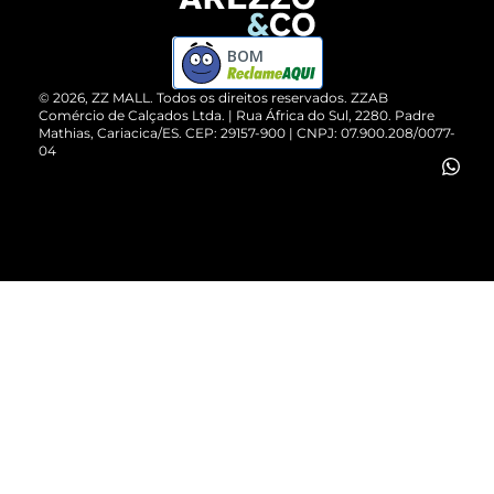
Devolução do Produto
ZZ MALL é confiável
Compre pelo WhatsApp
ZZPay
BOM
Cartão Presente
©
2026
, ZZ MALL. Todos os direitos reservados.
ZZAB
Comércio de Calçados Ltda. | Rua África do Sul, 2280. Padre
Mathias, Cariacica/ES. CEP: 29157-900 | CNPJ: 07.900.208/0077-
Vendas Corporativas
04