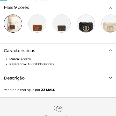
Mais
9
cores
Características
Marca:
Arezzo
Referência:
A5001805890072
Descrição
Bolsa tiracolo feminina pequena de couro marrom. O
Vendido e entregue por
ZZ MALL
acessório tem formato estruturado e quadrado e capas
com costuras em matelassê geométricas. Traz alça em
corrente metálica bicolor, com alguns elos sextavados e
ajuste lateral. Possui fecho em tampo frontal e imã, além
de aplicação de peça metálica, geométrica, grande e