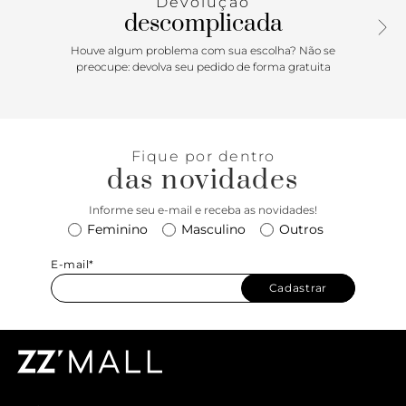
Devolução
vazada na capa.
descomplicada
Houve algum problema com sua escolha? Não se
preocupe: devolva seu pedido de forma gratuita
Fique por dentro
das novidades
Informe seu e-mail e receba as novidades!
Feminino
Masculino
Outros
E-mail*
Cadastrar