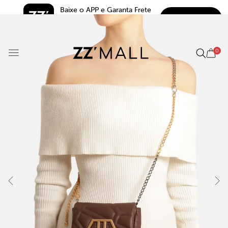
Baixe o APP e Garanta Frete 
BAIXAR
Grátis*
5.0
0