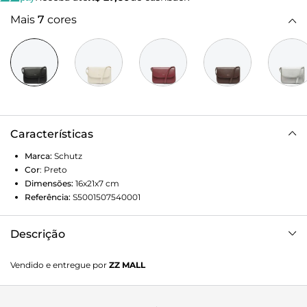
Mais
7
cores
Características
Marca:
Schutz
Cor
:
Preto
Dimensões:
16x21x7
cm
Referência:
S5001507540001
Descrição
Com um visual elegante, essa bolsa tiracolo traz a
Vendido e entregue por
ZZ MALL
sofisticação do couro em uma construção minimalista
atemporal. Pequena, mas com ótimo espaço para levar
tudo que você precisa, essa bolsa preta conta com bolso