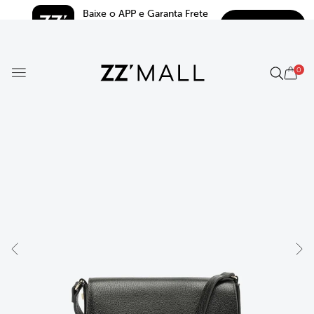
Baixe o APP e Garanta Frete 
BAIXAR
Grátis*
5.0
0