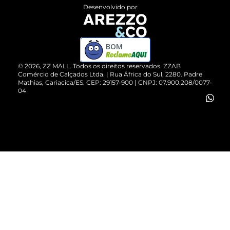
Entrega
ZZ Influ
Desenvolvido por
Devolução do Produto
ZZ MALL é confiável
Compre pelo WhatsApp
ZZPay
BOM
Cartão Presente
©
2026
, ZZ MALL. Todos os direitos reservados.
ZZAB
Comércio de Calçados Ltda. | Rua África do Sul, 2280. Padre
Mathias, Cariacica/ES. CEP: 29157-900 | CNPJ: 07.900.208/0077-
Vendas Corporativas
04