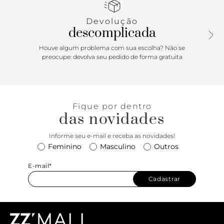
interno, alça tiracolo com ajuste e fechamento por ímã na
tampa. Aposte! Comprimento da alça tiracolo: 55cm |
Devolução
Largura da alça tiracolo: 1,5cm
descomplicada
Houve algum problema com sua escolha? Não se
preocupe: devolva seu pedido de forma gratuita
Fique por dentro
das novidades
Informe seu e-mail e receba as novidades!
Feminino
Masculino
Outros
E-mail*
Cadastrar