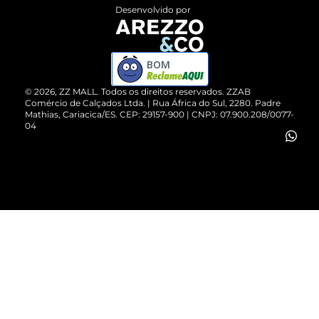
Entrega
ZZ Influ
Desenvolvido por
Devolução do Produto
ZZ MALL é confiável
Compre pelo WhatsApp
ZZPay
BOM
Cartão Presente
©
2026
, ZZ MALL. Todos os direitos reservados.
ZZAB
Comércio de Calçados Ltda. | Rua África do Sul, 2280. Padre
Mathias, Cariacica/ES. CEP: 29157-900 | CNPJ: 07.900.208/0077-
Vendas Corporativas
04