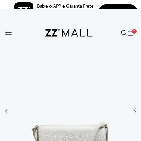
Baixe o APP e Garanta Frete 
BAIXAR
Grátis*
5.0
0