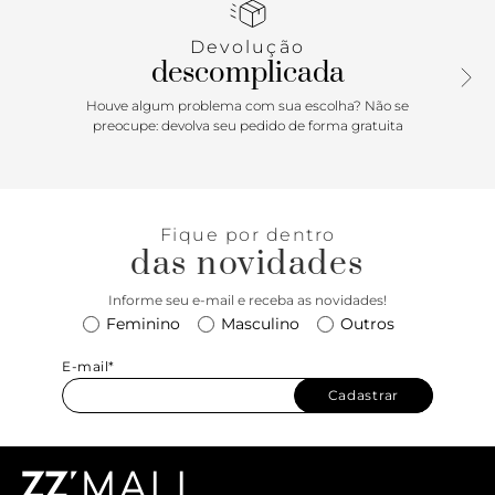
com bolso interno, alça tiracolo com ajuste e fechamento
por ímã na tampa. Aposte! Comprimento da alça tiracolo:
Devolução
55cm | Largura da alça tiracolo: 1,5cm
descomplicada
Houve algum problema com sua escolha? Não se
preocupe: devolva seu pedido de forma gratuita
Fique por dentro
das novidades
Informe seu e-mail e receba as novidades!
Feminino
Masculino
Outros
E-mail*
Cadastrar