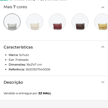
Mais
7
cores
Características
Marca:
Schutz
Cor
:
Prateado
Dimensões:
16x21x7
cm
Referência:
S5001507540006
Descrição
Com um visual glamuroso e atemporal, essa bolsa tiracolo
Vendido e entregue por
ZZ MALL
traz a sofisticação do couro metalizado em uma
construção minimalista. Pequena, mas com ótimo espaço
para levar tudo que você precisa, essa bolsa prata conta