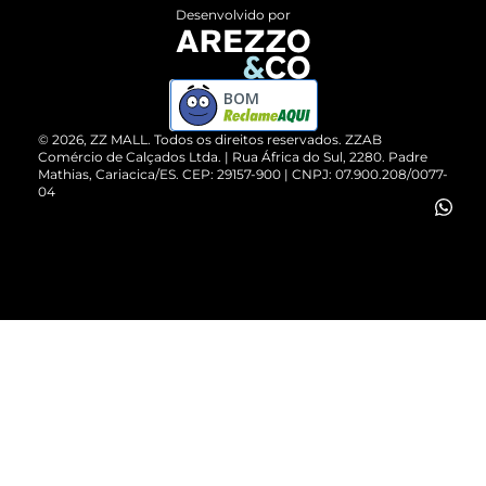
Entrega
ZZ Influ
Desenvolvido por
Devolução do Produto
ZZ MALL é confiável
Compre pelo WhatsApp
ZZPay
BOM
Cartão Presente
©
2026
, ZZ MALL. Todos os direitos reservados.
ZZAB
Comércio de Calçados Ltda. | Rua África do Sul, 2280. Padre
Mathias, Cariacica/ES. CEP: 29157-900 | CNPJ: 07.900.208/0077-
Vendas Corporativas
04