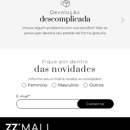
com bolso interno, alça tiracolo com ajuste e fechamento
por ímã na tampa. Aposte! Comprimento da alça tiracolo:
Devolução
55cm | Largura da alça tiracolo: 1,5cm
descomplicada
Houve algum problema com sua escolha? Não se
preocupe: devolva seu pedido de forma gratuita
Fique por dentro
das novidades
Informe seu e-mail e receba as novidades!
Feminino
Masculino
Outros
E-mail*
Cadastrar