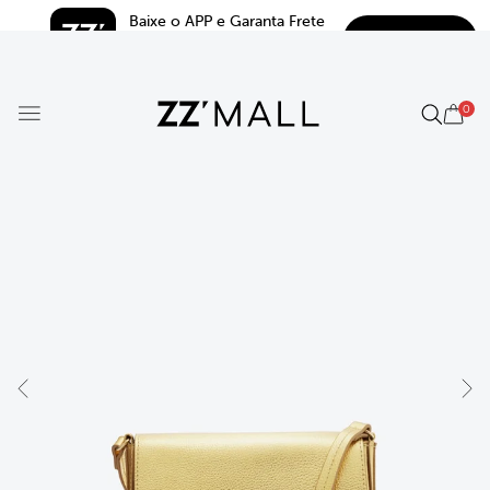
Baixe o APP e Garanta Frete 
BAIXAR
Grátis*
5.0
0