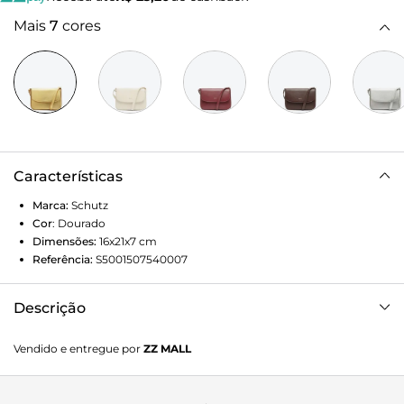
Mais
7
cores
Características
Marca:
Schutz
Cor
:
Dourado
Dimensões:
16x21x7
cm
Referência:
S5001507540007
Descrição
Com um visual glamuroso e atemporal, essa bolsa tiracolo
Vendido e entregue por
ZZ MALL
traz a sofisticação do couro metalizado em uma
construção minimalista. Pequena, mas com ótimo espaço
para levar tudo que você precisa, essa bolsa dourada conta