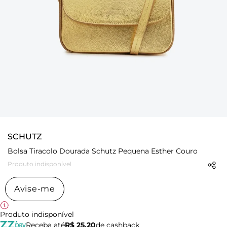
SCHUTZ
Bolsa Tiracolo Dourada Schutz Pequena Esther Couro
Produto indisponível
Avise-me
Produto indisponível
Receba até
R$ 25,20
de cashback