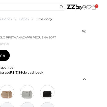
0
essórios
Bolsas
Crossbody
OLO PRETA ANACAPRI PEQUENA SOFT
ponível
-me
isponível
ba até
R$ 7,99
de cashback