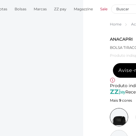
otas
Bolsas
Marcas
ZZ pay
Magazzine
Sale
Home
Ac
ANACAPRI
BOLSA TIRAC
Produto indis
Avise
Produto ind
Rece
Mais
9
cores