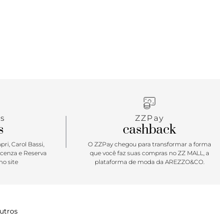
tal.
ar: A bolsa tiracolo de shape best-seller Anacapri
oque moderninho e imponente para a temporada
o toque glam & chic para elevar seus looks e
momentos incríveis. No tamanho ideal para
ens indispensáveis, sim ou com certeza que ela vai
odas as suas produções? <3
s
ZZPay
s
cashback
ri, Carol Bassi,
O ZZPay chegou para transformar a forma
icenza e Reserva
que você faz suas compras no ZZ MALL, a
o site
plataforma de moda da AREZZO&CO.
utros