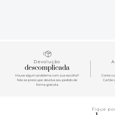
Devolução
A
descomplicada
Houve algum problema com sua escolha?
Conte co
Não se preocupe: devolva seu pedido de
Cartão d
forma gratuita
Fique po