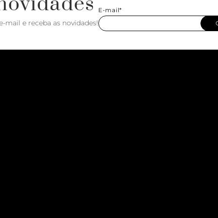
novidades
E-mail*
e-mail e receba as novidades!