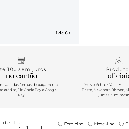
da capa fron
Porque Apost
ganha um t
de verão. É 
1 de 6
aproveitar 
comportar it
arrematar t
té 10x sem juros
Produto
no cartão
oficiai
m variadas formas de pagamento:
Arezzo, Schutz, Vans, Anacap
e crédito, Pix, Apple Pay e Google
Brizza, Alexandre Birman, V
Pay.
juntas num mesm
r dentro
Feminino
Masculino
O