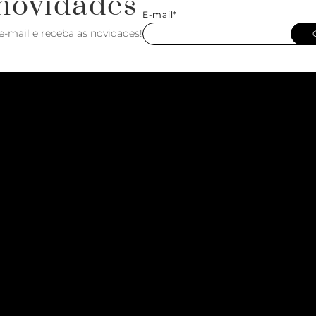
novidades
E-mail*
e-mail e receba as novidades!