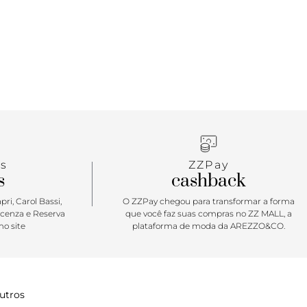
el na rotina de quem está sempre na correria. Em
de cores totalmente desenvolvida para o alto verão
 modelo com shape best-seller se renova a cada
 Moderninha e com acabamento arredondado e
ela será aliada da sua rotina. Impossível não se
r essa queridinha, viu miga?!
s
ZZPay
s
cashback
ri, Carol Bassi,
O ZZPay chegou para transformar a forma
icenza e Reserva
que você faz suas compras no ZZ MALL, a
o site
plataforma de moda da AREZZO&CO.
utros