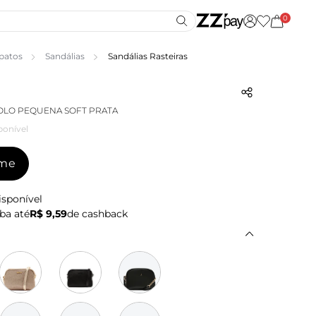
0
patos
Sandálias
Sandálias Rasteiras
OLO PEQUENA SOFT PRATA
ponível
-me
isponível
ba até
R$ 9,59
de cashback