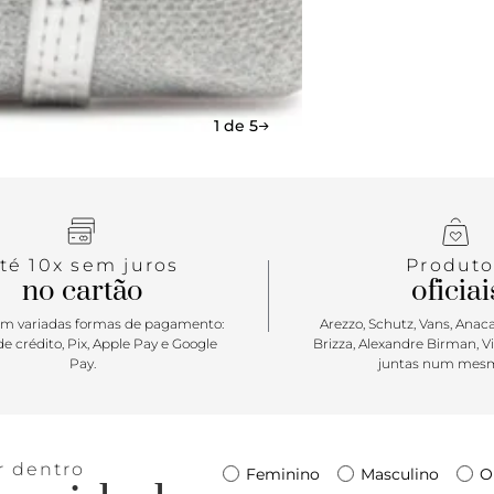
indispensáv
uma paleta 
Anacapri, o
temporada.
metalizado, 
1 de 5
apaixonar po
té 10x sem juros
Produto
no cartão
oficiai
m variadas formas de pagamento:
Arezzo, Schutz, Vans, Anacap
e crédito, Pix, Apple Pay e Google
Brizza, Alexandre Birman, V
Pay.
juntas num mesm
r dentro
Feminino
Masculino
O