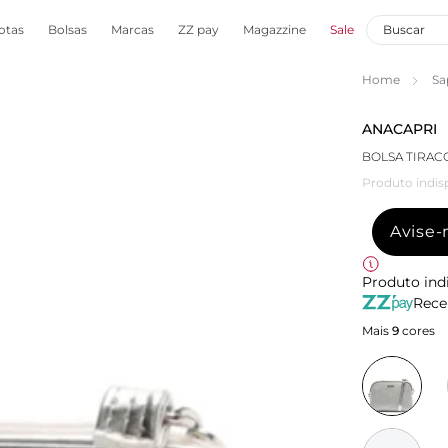
otas
Bolsas
Marcas
ZZ pay
Magazzine
Sale
Home
Sa
ANACAPRI
BOLSA TIRAC
Produto indis
Avise
Produto ind
Rece
Mais
9
cores