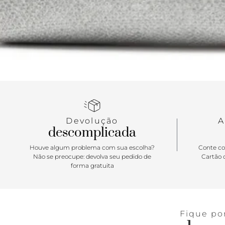
Devolução
A
descomplicada
Houve algum problema com sua escolha?
Conte co
Não se preocupe: devolva seu pedido de
Cartão d
forma gratuita
Fique po