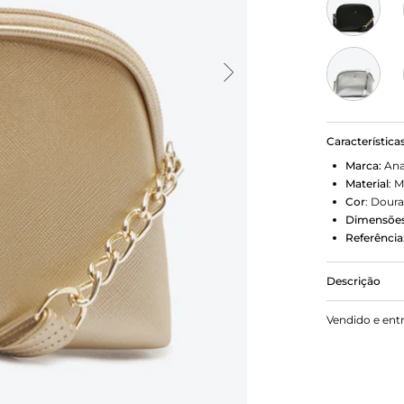
Característica
Marca:
Ana
Material
:
M
Cor
:
Dour
Dimensões
Referência
Descrição
Bolsa cross
Vendido e ent
similar ao 
para a temp
transversal 
laterais. De
fechamento 