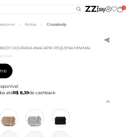
0
essórios
Bolsas
Crossbody
SBODY DOURADA ANACAPRI PEQUENA MINIMAL
ponível
-me
isponível
ba até
R$ 8,39
de cashback