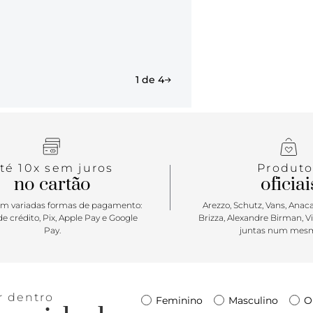
traz nova as
aviamento me
Anacapri.
Porque Apos
1 de 4
indispensáv
uma paleta 
Anacapri, o
temporada.
metalizado, 
apaixonar po
té 10x sem juros
Produto
no cartão
oficiai
m variadas formas de pagamento:
Arezzo, Schutz, Vans, Anacap
e crédito, Pix, Apple Pay e Google
Brizza, Alexandre Birman, V
Pay.
juntas num mesm
r dentro
Feminino
Masculino
O