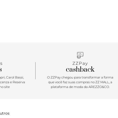
sinatura exclusiva centralizada na capa frontal em
tálico com inscrição da inicial “A”, assinatura
tar: A crossbody pequena Anacapri é um clássico
el na rotina de quem está sempre na correria. Em
de cores totalmente desenvolvida para o alto verão
 modelo com shape best-seller se renova a cada
 Moderninha e com acabamento arredondado e
ela será aliada da sua rotina. Impossível não se
r essa queridinha, viu miga?!
s
ZZPay
s
cashback
ri, Carol Bassi,
O ZZPay chegou para transformar a forma
icenza e Reserva
que você faz suas compras no ZZ MALL, a
o site
plataforma de moda da AREZZO&CO.
utros