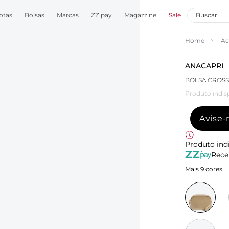
otas
Bolsas
Marcas
ZZ pay
Magazzine
Sale
Home
Ac
ANACAPRI
BOLSA CROS
Produto indis
Avise
Produto ind
Rece
Mais
9
cores