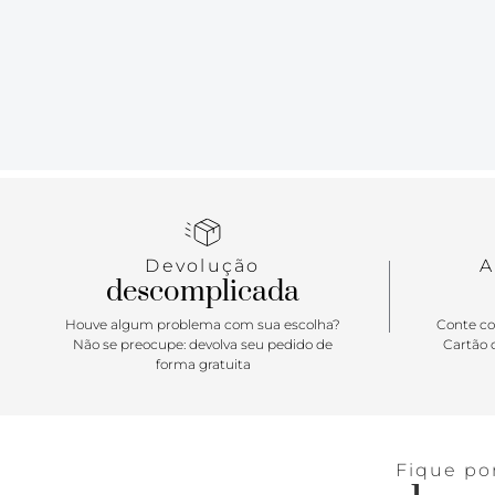
Devolução
A
descomplicada
Houve algum problema com sua escolha?
Conte co
Não se preocupe: devolva seu pedido de
Cartão d
forma gratuita
Fique po