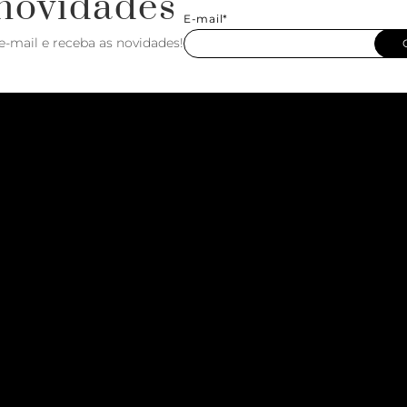
novidades
E-mail*
e-mail e receba as novidades!