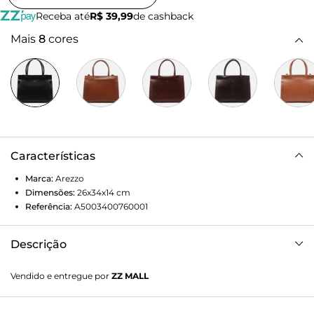
Receba até
R$ 39,99
de cashback
Mais
8
cores
Características
Marca:
Arezzo
Dimensões:
26x34x14
cm
Referência:
A5003400760001
Descrição
Bolsa feminina shopping grande preta. O acessório tem
Vendido e entregue por
ZZ MALL
formato estruturado e acabamento texturizado. Traz duas
alças de mão bombadas, alça lateral fina e fecho em zíper e
puxador. Com bolso externo frontal liso e nome da marca