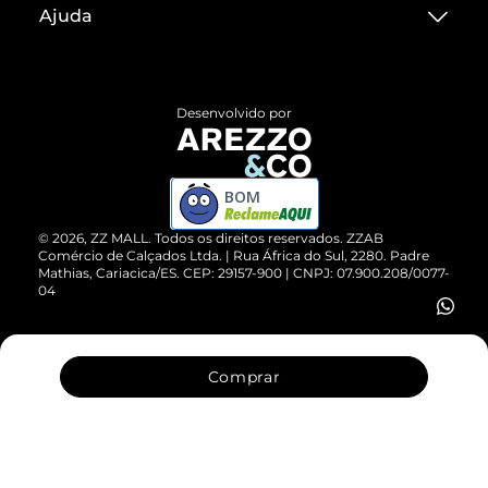
Ajuda
Termos de Uso
Central de Atendimento
Políticas de Privacidade
Entrega
ZZ Influ
Desenvolvido por
Devolução do Produto
ZZ MALL é confiável
Compre pelo WhatsApp
ZZPay
BOM
Cartão Presente
©
2026
, ZZ MALL. Todos os direitos reservados.
ZZAB
Comércio de Calçados Ltda. | Rua África do Sul, 2280. Padre
Mathias, Cariacica/ES. CEP: 29157-900 | CNPJ: 07.900.208/0077-
Vendas Corporativas
04
Comprar