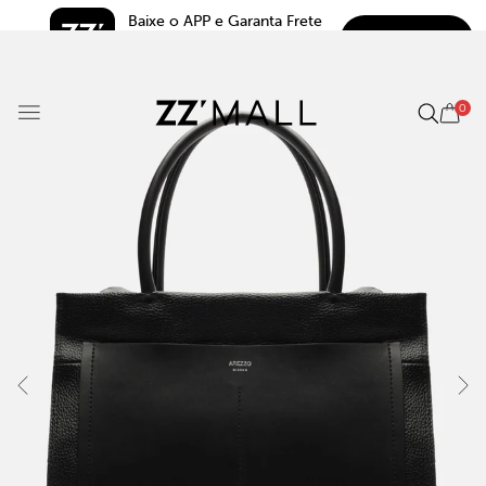
Baixe o APP e Garanta Frete 
BAIXAR
Grátis*
5.0
0