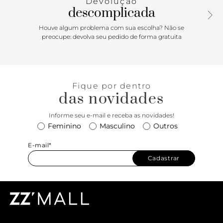
Devolução
descomplicada
Houve algum problema com sua escolha? Não se
preocupe: devolva seu pedido de forma gratuita
Fique por dentro
das novidades
Informe seu e-mail e receba as novidades!
Feminino
Masculino
Outros
E-mail*
Cadastrar