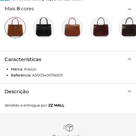
Mais
8
cores
Características
Marca:
Arezzo
Referência:
A5003400760011
Descrição
Bolsa feminina shopping grande marrom. O acessório tem
Vendido e entregue por
ZZ MALL
formato estruturado e acabamento texturizado. Traz duas
alças de mão, alça lateral fina e fecho em zíper e puxador.
Com bolso externo frontal liso, detalhe central em costura e
nome da marca na capa.