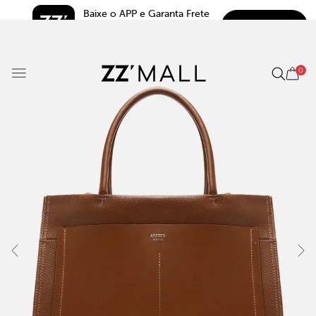
Baixe o APP e Garanta Frete 
BAIXAR
Grátis*
5.0
0