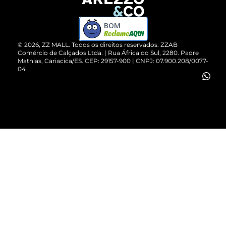
Devolução do Produto
ZZ MALL é confiável
Compre pelo WhatsApp
ZZPay
BOM
Cartão Presente
©
2026
, ZZ MALL. Todos os direitos reservados.
ZZAB
Comércio de Calçados Ltda. | Rua África do Sul, 2280. Padre
Mathias, Cariacica/ES. CEP: 29157-900 | CNPJ: 07.900.208/0077-
Vendas Corporativas
04