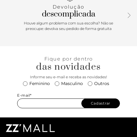
Devolução
descomplicada
Houve algum problema com sua escolha? Não se
preocupe: devolva seu pedido de forma gratuita
Fique por dentro
das novidades
Informe seu e-mail e receba as novidades!
Feminino
Masculino
Outros
E-mail*
Cadastrar