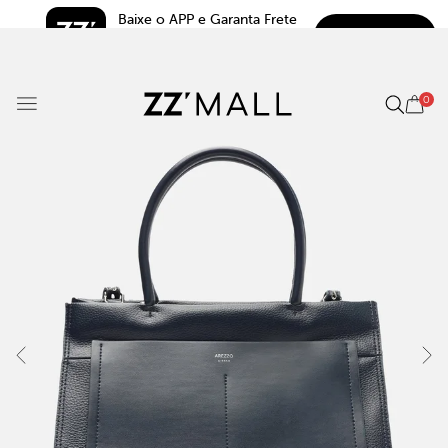
Baixe o APP e Garanta Frete 
BAIXAR
Grátis*
5.0
0