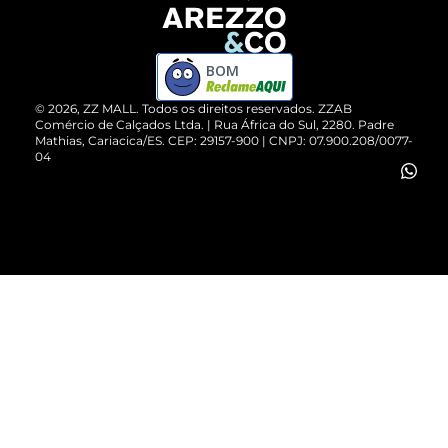
Devolução do Produto
ZZ MALL é confiável
Compre pelo WhatsApp
ZZPay
BOM
Cartão Presente
©
2026
, ZZ MALL. Todos os direitos reservados.
ZZAB
Comércio de Calçados Ltda. | Rua África do Sul, 2280. Padre
Mathias, Cariacica/ES. CEP: 29157-900 | CNPJ: 07.900.208/0077-
Vendas Corporativas
04