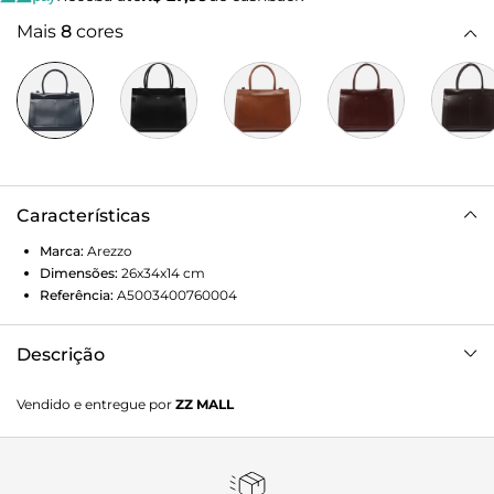
Mais
8
cores
Características
Marca:
Arezzo
Dimensões:
26x34x14
cm
Referência:
A5003400760004
Descrição
Bolsa feminina shopping grande azul. O acessório tem
Vendido e entregue por
ZZ MALL
formato estruturado e acabamento texturizado. Traz duas
alças de mão, alça lateral fina e fecho em zíper e puxador.
Com bolso externo frontal liso, detalhe central em costura e
nome da marca na capa.