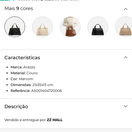
Mais
9
cores
Características
Marca:
Arezzo
Material
:
Couro
Cor
:
Marrom
Dimensões:
21x35x13
cm
Referência:
A5001404720006
Descrição
Bolsa shopping média de couro marrom. O modelo tem
Vendido e entregue por
ZZ MALL
formato estruturado, acabamento wave e inscrição discreta
do nome da marca. Traz alças de mão presas por metais