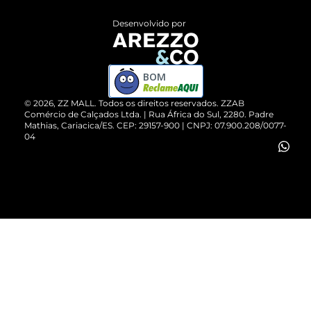
Entrega
ZZ Influ
Desenvolvido por
Devolução do Produto
ZZ MALL é confiável
Compre pelo WhatsApp
ZZPay
BOM
Cartão Presente
©
2026
, ZZ MALL. Todos os direitos reservados.
ZZAB
Comércio de Calçados Ltda. | Rua África do Sul, 2280. Padre
Mathias, Cariacica/ES. CEP: 29157-900 | CNPJ: 07.900.208/0077-
Vendas Corporativas
04