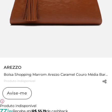
AREZZO
Bolsa Shopping Marrom Arezzo Caramel Couro Média Barbicacho
Produto indisponível
Avise-me
Produto indisponível
Receba até
R$ 55,19
de cashback