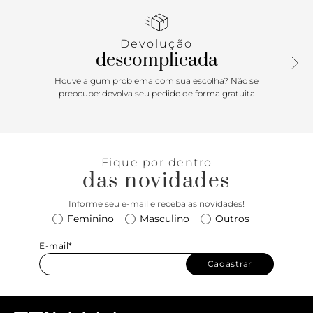
dourados, além de barbicacho de camurcina amarrado a
um deles. Com fecho superior em zíper e puxador em tira.
Devolução
descomplicada
Houve algum problema com sua escolha? Não se
preocupe: devolva seu pedido de forma gratuita
Fique por dentro
das novidades
Informe seu e-mail e receba as novidades!
Feminino
Masculino
Outros
E-mail*
Cadastrar