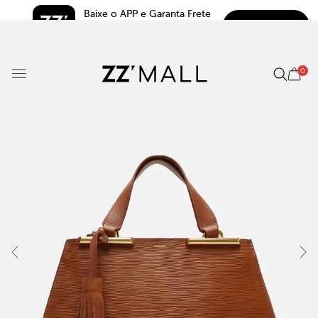
Baixe o APP e Garanta Frete 
BAIXAR
Grátis*
5.0
0